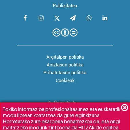
Publizitatea
Argitalpen politika
Aniztasun politika
Pribatutasun politika
Cookieak
Babesleak:
Tokiko informazioa profesionaltasunez eta euskaratik,
modu librean kontatzea da gure eginkizuna.
Horretarako zure ekarpena beharrezkoa da, eta ongi
maitatzeko modurik zintzoena da HITZAkide egitea.