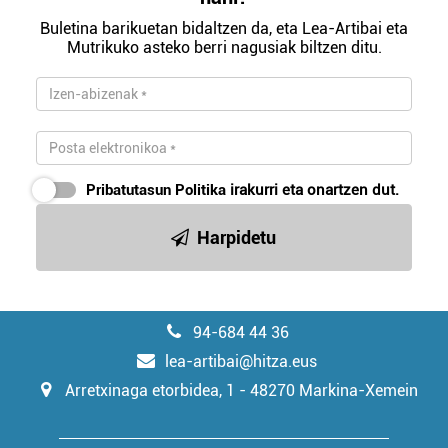
Buletina barikuetan bidaltzen da, eta Lea-Artibai eta
Mutrikuko asteko berri nagusiak biltzen ditu.
Pribatutasun Politika
irakurri eta onartzen dut.
Harpidetu
94-684 44 36
lea-artibai@hitza.eus
Arretxinaga etorbidea, 1 - 48270 Markina-Xemein