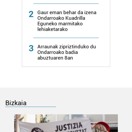
neurtzeko, jendeari buruzko informazioa biltzeko eta
produktuak garatzeko. Zure datuak nork eta zertarako
2
Gaur eman behar da izena
erabiltzen dituen hauta dezakezu.
Ondarroako Kuadrilla
Eguneko marmitako
lehiaketarako
Bazkide batzuek ez dizute baimenik eskatzen, eta beren
interes komertzial legitimoetan babesten dira. Ikusi gure
bazkideen zerrenda, beren ustez zein helburutarako
3
Arraunak zipriztinduko du
duten interes legitimoa eta horren aurka nola egin
Ondarroako badia
dezakezun ikusteko.
abuztuaren 8an
Lortu zure datu pertsonalak prozesatzeko moduari
buruzko informazio gehiago eta ezarri zure lehentasunak
datuen atalean. Edozein unetan alda edo ken dezakezu
zure baimena Cookieen adierazpenean.
Bizkaia
Webgune honek cookie propioak eta hirugarrenen cookie-
fitxategiak erabiltzen ditu. Zure esperientzia eta
zerbitzuak hobetzeko asmoz, cookie teknologiaz
baliatzen gara. Ohar hau onartuz gero, teknologia hori