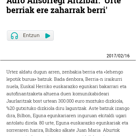
Auro Ansorregi Altzibar: 'Urte
berriak ere zaharrak berri'
2017
/
02
/
16
Urtez aldatu dugun arren, zenbakia berria eta «lehengo
lepotik burua» batzuk. Bada denbora, Berria-n iraikurri
nuela, Euskal Herriko euskarazko egunkari bakarrari eta
autofinantzaketa altuena duen komunikabideari
Jaurlaritzak bost urtean 300.000 euro moztuko dizkiola,
%20 gutxituko dizkiola diru laguntzak. Aste batzuk izango
dira, Bilbon, Eguna egunkariaren inguruan ekitaldi ugari
antolatu direla. 80 urte, Eguna euskarazko egunkariak eta
sorreraren harira, Bilboko alkate Juan Maria Aburtok