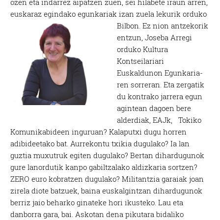
ozen eta indarrez aipatzen zuen, sei hilabete iraun arren,
euskaraz egindako egunkariak izan zuela lekurik orduko
Bilbon.
Ez nion antzekorik
entzun, Joseba Arregi
orduko Kultura
Kontseilariari
Euskaldunon Egunkaria-
ren sorreran. Eta zergatik
du kontrako jarrera egun
agintean dagoen bere
alderdiak, EAJk, Tokiko
Komunikabideen inguruan? Kalaputxi dugu horren
adibideetako bat. Aurrekontu txikia dugulako? Ia lan
guztia muxutruk egiten dugulako? Bertan dihardugunok
gure lanordutik kanpo gabiltzalako aldizkaria sortzen?
ZERO euro kobratzen dugulako? Militantzia garaiak joan
zirela diote batzuek, baina euskalgintzan dihardugunok
berriz jaio beharko ginateke hori ikusteko. Lau eta
danborra gara, bai. Askotan dena pikutara bidaliko