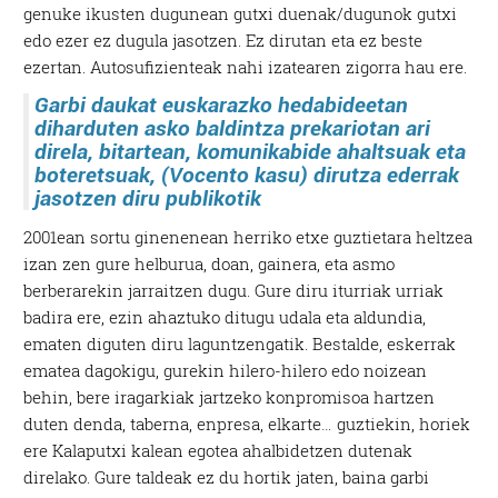
genuke ikusten dugunean gutxi duenak/dugunok gutxi
edo ezer ez dugula jasotzen. Ez dirutan eta ez beste
ezertan. Autosufizienteak nahi izatearen zigorra hau ere.
Garbi daukat euskarazko hedabideetan
diharduten asko baldintza prekariotan ari
direla, bitartean, komunikabide ahaltsuak eta
boteretsuak, (Vocento kasu) dirutza ederrak
jasotzen diru publikotik
2001ean sortu ginenenean herriko etxe guztietara heltzea
izan zen gure helburua, doan, gainera, eta asmo
berberarekin jarraitzen dugu. Gure diru iturriak urriak
badira ere, ezin ahaztuko ditugu udala eta aldundia,
ematen diguten diru laguntzengatik. Bestalde, eskerrak
ematea dagokigu, gurekin hilero-hilero edo noizean
behin, bere iragarkiak jartzeko konpromisoa hartzen
duten denda, taberna, enpresa, elkarte… guztiekin, horiek
ere Kalaputxi kalean egotea ahalbidetzen dutenak
direlako. Gure taldeak ez du hortik jaten, baina garbi