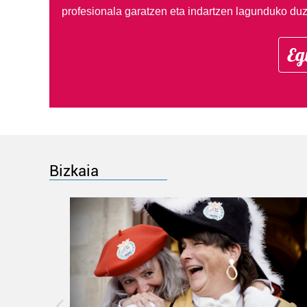
profesionala garatzen eta indartzen lagunduko duz
Eg
Bizkaia