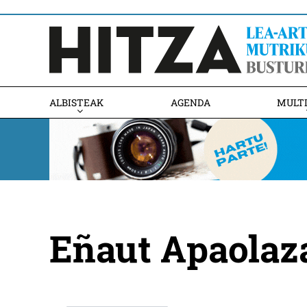
ALBISTEAK
AGENDA
MULT
Eñaut Apaolaza: