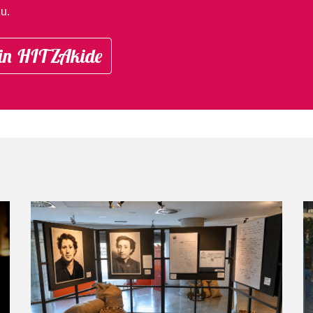
u.
in HITZAkide