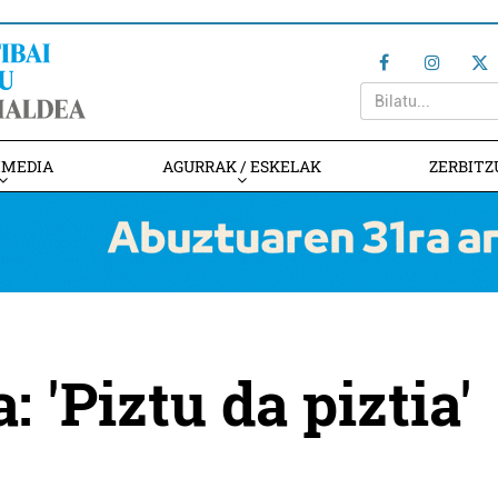
IMEDIA
AGURRAK / ESKELAK
ZERBITZ
 'Piztu da piztia'