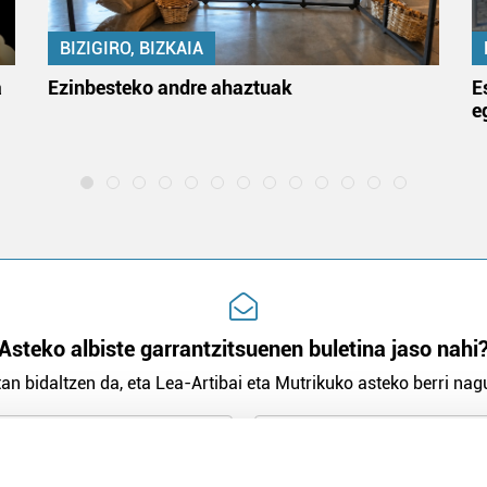
BIZIGIRO, BIZKAIA
a
Ezinbesteko andre ahaztuak
E
e
Asteko albiste garrantzitsuenen buletina jaso nahi
an bidaltzen da, eta Lea-Artibai eta Mutrikuko asteko berri nagu
n Politika
irakurri eta onartzen dut.