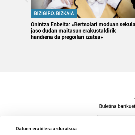
BIZIGIRO, BIZKAIA
na
Onintza Enbeita: «Bertsolari moduan sekul
jaso dudan maitasun erakustaldirik
handiena da pregoilari izatea»
Buletina barikuet
Datuen erabilera arduratsua
Pribatutasu