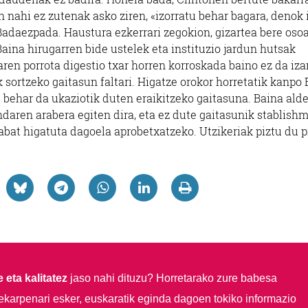
 nahi ez zutenak asko ziren, «izorratu behar bagara, denok 
 Badaezpada. Haustura ezkerrari zegokion, gizartea bere oso
Baina hirugarren bide ustelek eta instituzio jardun hutsak
zaren porrota digestio txar horren korroskada baino ez da iza
k sortzeko gaitasun faltari. Higatze orokor horretatik kanpo
tu behar da ukaziotik duten eraikitzeko gaitasuna. Baina ald
aren arabera egiten dira, eta ez dute gaitasunik stablish
abat higatuta dagoela aprobetxatzeko. Utzikeriak piztu du pi
 eta kalitatez
jaso nahi dituzu?
Horretarako zure babesa
ekarpenari esker, euskaratik eginda dagoen tokiko informazio