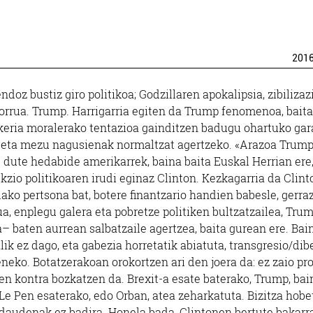
201
ndoz bustiz giro politikoa; Godzillaren apokalipsia, zibilizaz
rrua. Trump. Harrigarria egiten da Trump fenomenoa, baita
ikeria moralerako tentazioa gainditzen badugu ohartuko gar
r eta mezu nagusienak normaltzat agertzeko. «Arazoa Trump
u dute hedabide amerikarrek, baina baita Euskal Herrian ere
kzio politikoaren irudi eginaz Clinton.
Kezkagarria da Clint
ako pertsona bat, botere finantzario handien babesle, gerra
a, enplegu galera eta pobretze politiken bultzatzailea, Tru
 baten aurrean salbatzaile agertzea, baita gurean ere. Bain
ik ez dago, eta gabezia horretatik abiatuta, transgresio/dib
ko. Botatzerakoan orokortzen ari den joera da: ez zaio pr
ten kontra bozkatzen da. Brexit-a esate baterako, Trump, bai
 Le Pen esaterako, edo Orban, atea zeharkatuta. Bizitza hob
 daudenak ez badira. Honela bada, Clintonen bertute bakarr