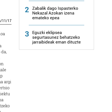
2
Zabalik dago Ispasterko
Nekazal Azokan izena
emateko epea
6
/
11
/
17
3
Eguzki eklipsea
ioa
segurtasunez behatzeko
jarraibideak eman dituzte
a
 da,
,
on
zale
mp
a argi
ertsio
oiektu
na
etzeko
a