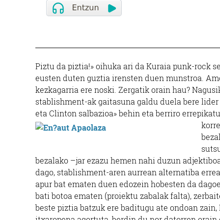
Piztu da piztia!» oihuka ari da Kuraia punk-rock se
eusten duten guztia irensten duen munstroa. Amo
kezkagarria ere noski. Zergatik orain hau? Nagus
stablishment-ak gaitasuna galdu duela bere lide
eta Clinton salbazioa» behin eta berriro errepikat
korre
bezal
sutsu
bezalako –jar ezazu hemen nahi duzun adjektiboa–
dago, stablishment-aren aurrean alternatiba erreal
apur bat ematen duen edozein hobesten da dagoene
bati botoa ematen (proiektu zabalak falta), zerbai
beste piztia batzuk ere baditugu ate ondoan zain,
itxaropena agortuta, berdin du nor datorren orain