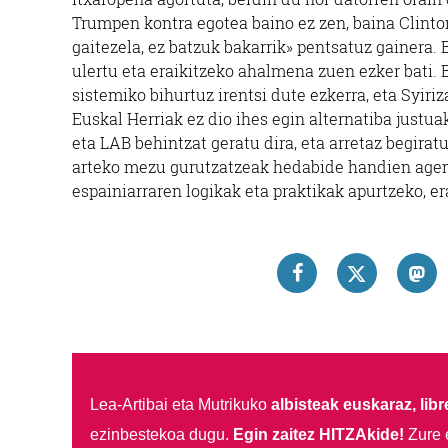
Trumpen kontra egotea baino ez zen, baina Clinton
gaitezela, ez batzuk bakarrik» pentsatuz gainera.
ulertu eta eraikitzeko ahalmena zuen ezker bati. 
sistemiko bihurtuz irentsi dute ezkerra, eta Syiri
Euskal Herriak ez dio ihes egin alternatiba justua
eta LAB behintzat geratu dira, eta arretaz begira
arteko mezu gurutzatzeak hedabide handien agend
espainiarraren logikak eta praktikak apurtzeko, er
Lea-Artibai eta Mutrikuko
albisteak euskaraz, libre
ezinbestekoa dugu.
Egin zaitez HITZAkide!
Zure 