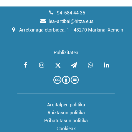
94-684 44 36
lea-artibai@hitza.eus
Arretxinaga etorbidea, 1 - 48270 Markina-Xemein
Publizitatea
Argitalpen politika
Aniztasun politika
Pribatutasun politika
Cookieak