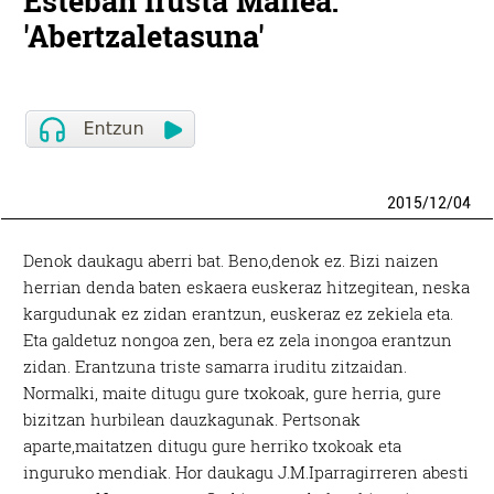
Esteban Irusta Mallea:
'Abertzaletasuna'
2015
/
12
/
04
Denok daukagu aberri bat. Beno,denok ez. Bizi naizen
herrian denda baten eskaera euskeraz hitzegitean, neska
kargudunak ez zidan erantzun, euskeraz ez zekiela eta.
Eta galdetuz nongoa zen, bera ez zela inongoa erantzun
zidan. Erantzuna triste samarra iruditu zitzaidan.
Normalki, maite ditugu gure txokoak, gure herria, gure
bizitzan hurbilean dauzkagunak. Pertsonak
aparte,maitatzen ditugu gure herriko txokoak eta
inguruko mendiak. Hor daukagu J.M.Iparragirreren abesti