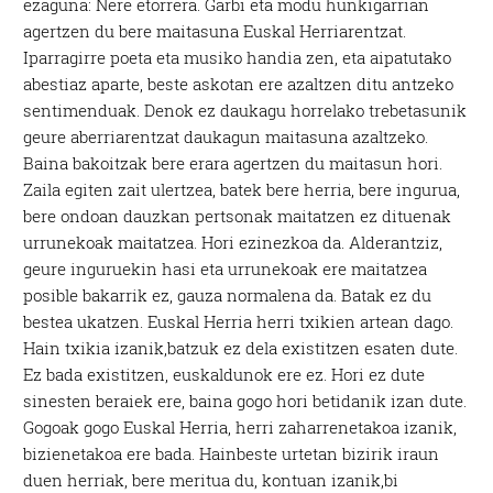
ezaguna: Nere etorrera. Garbi eta modu hunkigarrian
agertzen du bere maitasuna Euskal Herriarentzat.
Iparragirre poeta eta musiko handia zen, eta aipatutako
abestiaz aparte, beste askotan ere azaltzen ditu antzeko
sentimenduak. Denok ez daukagu horrelako trebetasunik
geure aberriarentzat daukagun maitasuna azaltzeko.
Baina bakoitzak bere erara agertzen du maitasun hori.
Zaila egiten zait ulertzea, batek bere herria, bere ingurua,
bere ondoan dauzkan pertsonak maitatzen ez dituenak
urrunekoak maitatzea. Hori ezinezkoa da. Alderantziz,
geure inguruekin hasi eta urrunekoak ere maitatzea
posible bakarrik ez, gauza normalena da. Batak ez du
bestea ukatzen. Euskal Herria herri txikien artean dago.
Hain txikia izanik,batzuk ez dela existitzen esaten dute.
Ez bada existitzen, euskaldunok ere ez. Hori ez dute
sinesten beraiek ere, baina gogo hori betidanik izan dute.
Gogoak gogo Euskal Herria, herri zaharrenetakoa izanik,
bizienetakoa ere bada. Hainbeste urtetan bizirik iraun
duen herriak, bere meritua du, kontuan izanik,bi