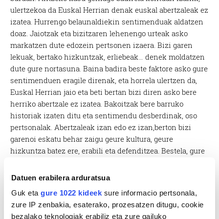
ulertzekoa da Euskal Herrian denak euskal abertzaleak ez
izatea. Hurrengo belaunaldiekin sentimenduak aldatzen
doaz. Jaiotzak eta bizitzaren lehenengo urteak asko
markatzen dute edozein pertsonen izaera. Bizi garen
lekuak, bertako hizkuntzak, erliebeak… denek moldatzen
dute gure nortasuna. Baina badira beste faktore asko gure
sentimenduen eragile direnak, eta horrela ulertzen da,
Euskal Herrian jaio eta beti bertan bizi diren asko bere
herriko abertzale ez izatea. Bakoitzak bere barruko
historiak izaten ditu eta sentimendu desberdinak, oso
pertsonalak. Abertzaleak izan edo ez izan,berton bizi
garenoi eskatu behar zaigu geure kultura, geure
hizkuntza batez ere, erabili eta defenditzea. Bestela, gure
herria, gure Aberria, desagertzeko arriskuan izango da.
Datuen erabilera arduratsua
Guk eta
gure 1022 kideek
sure informacio pertsonala,
zure IP zenbakia, esaterako, prozesatzen ditugu, cookie
bezalako teknologiak erabiliz eta zure gailuko