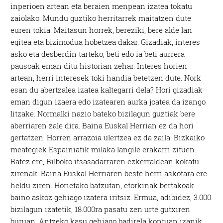
inperioen artean eta beraien menpean izatea tokatu
zaiolako. Mundu guztiko herritarrek maitatzen dute
euren tokia. Maitasun horrek, bereziki, bere alde lan
egitea eta bizimodua hobetzea dakar. Gizadiak, interes
asko eta desberdin tarteko, beti edo ia beti aurrera
pausoak eman ditu historian zehar. Interes horien
artean, herri interesek toki handia betetzen dute. Nork
esan du abertzalea izatea kaltegarri dela? Hori gizadiak
eman digun izaera edo izatearen aurka joatea da izango
litzake. Normalki nazio bateko bizilagun guztiak bere
aberriaren zale dira. Baina Euskal Herrian ez da hori
gertatzen. Horren arrazoia ulertzea ez da zaila. Bizkaiko
meategiek Espainiatik milaka langile erakarri zituen.
Batez ere, Bilboko itsasadarraren ezkerraldean kokatu
zirenak. Baina Euskal Herriaren beste herri askotara ere
heldu ziren. Horietako batzutan, etorkinak bertakoak
baino askoz gehiago izatera iritsiz. Ermua, adibidez, 3.000
bizilagun izatetik, 18.000ra pasatu zen urte gutxiren
buruan. Antzeko kasu gehiago badirela kontuan izanik,