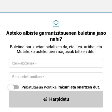
Asteko albiste garrantzitsuenen buletina jaso
nahi?
Buletina barikuetan bidaltzen da, eta Lea-Artibai eta
Mutrikuko asteko berri nagusiak biltzen ditu.
Pribatutasun Politika
irakurri eta onartzen dut.
Harpidetu