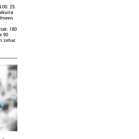
:00. 25.
aikurra
. Umeen
riak: 180
k 90
n zehar.