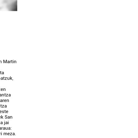
n Martin
ta
batzuk,
.
zen
dantza
zaren
ntza
beste
ek San
a jai
araua:
ri meza.