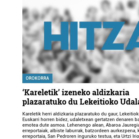
OROKORRA
‘Kareletik’ izeneko aldizkaria
plazaratuko du Lekeitioko Udal
Kareletik herri aldizkaria plazaratuko du gaur, Lekeitio
Euskarri horren bidez, udaletxean gertatzen denaren barr
emotea dute asmoa. Lehenengo alean, Abaroa Jauregi
erreportaiak, albiste laburrak, batzordeen aurkezpena, 
erreportaia, San Pedroren inguruko testua, eta Urtzi I