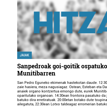
JAIAK
Sanpedroak goi-goitik ospatuko
Munitibarren
San Pedro Eguneko ekimenak hastekotan daude. 12:
zaie hasiera, meza nagusiagaz. Ostean, Esteban eta Da
anaiek organo kontzertua emongo dute, eurek Munitiba
oparitutako organoan. 14:30ean frontoira pasatuko da j
batuko dira erretiratuak. 20:00etan botako dute txupina
ailegatuta, 22:30ean Lotxo taldeagaz erromerian batuko 