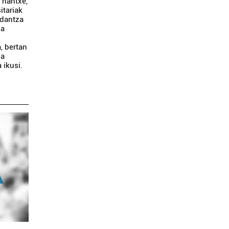
e hantxe,
itariak
 dantza
xa
t
, bertan
za
a ikusi.