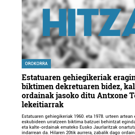
OROKORRA
Estatuaren gehiegikeriak eragi
biktimen dekretuaren bidez, kal
ordainak jasoko ditu Antxone Te
lekeitiarrak
Estatuaren gehiegikeriak 1960. eta 1978. urteen artean
eskubideen urratzeen biktima batzuei behintzat egind
eta kalte-ordainak emateko Eusko Jaurlaritzak onartut
indarrean da. Hilaren 20tik aurrera, zabalik dago orda