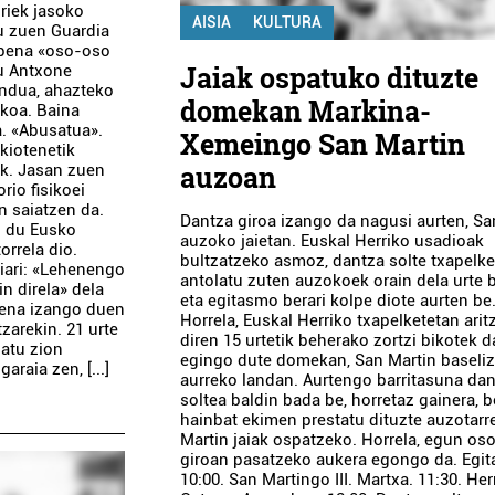
oriek jasoko
AISIA
KULTURA
tu zuen Guardia
torpena «oso-oso
Jaiak ospatuko dituzte
du Antxone
mendua, ahazteko
domekan Markina-
ekoa. Baina
a. «Abusatua».
Xemeingo San Martin
kiotenetik
auzoan
ak. Jasan zuen
rio fisikoei
n saiatzen da.
Dantza giroa izango da nagusi aurten, Sa
n du Eusko
auzoko jaietan. Euskal Herriko usadioak
orrela dio.
bultzatzeko asmoz, dantza solte txapelke
riari: «Lehenengo
antolatu zuten auzokoek orain dela urte 
n direla» dela
eta egitasmo berari kolpe diote aurten be
aipena izango duen
Horrela, Euskal Herriko txapelketetan arit
zarekin. 21 urte
diren 15 urtetik beherako zortzi bikotek 
datu zion
egingo dute domekan, San Martin baseli
raia zen, [...]
aurreko landan. Aurtengo barritasuna da
soltea baldin bada be, horretaz gainera, 
hainbat ekimen prestatu dituzte auzotarr
Martin jaiak ospatzeko. Horrela, egun oso
giroan pasatzeko aukera egongo da. Egit
10:00. San Martingo III. Martxa. 11:30. Her