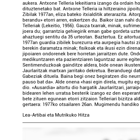
aukera. Antxone Telleria lekeitiarra izango da ordain h
dituztenetako bat. Antxone Telleria ia hiltzeraino jipoi
Zibilak 1977an, eliza bateko itxialditik aterarazita. Ai
berandu» etorri arren, eskertzen du. Baikor izan nahi 
Telleriak (Lekeitio, 1956). Gauza txarrak, minak, sufri
joera du; garrantzia gehiegirik eman gabe gordeta uzt
ahaztuegi sentitu da 35 urteotan. Baztertua. Ez aitortu
1977an guardia zibilek burezurra eta aurpegia hautsi zi
berekin daramatza minak; fisikoak eta ikusi ezin diren
jipoiaren ondorenek bere horretan jarraitzen dute. Ondo
medikuntzaren eta pazientziaren laguntzaz aurre egite
Sentimenduzkoak gainditze aldera, bide onean ikuste
Jaurlaritzak martxan jarritako dekretua. Beranduegi dat
Gabeziak dituela. Baina begi onez begiratzen dio neur
pauso bat da». Alde onena «hasi egin direla, mugitu egi
dio. «Ausardia» aitortu dio hargatik Jaurlaritzari, jarr
bidearen lehen urratsa besterik izango ez den esperant
bete zituen egunean etorri zitzaion Telleriari bizitza al
gertaera: 1977ko otsailaren 26an. Mugimendu handiko ga
Lea-Artibai eta Mutrikuko Hitza