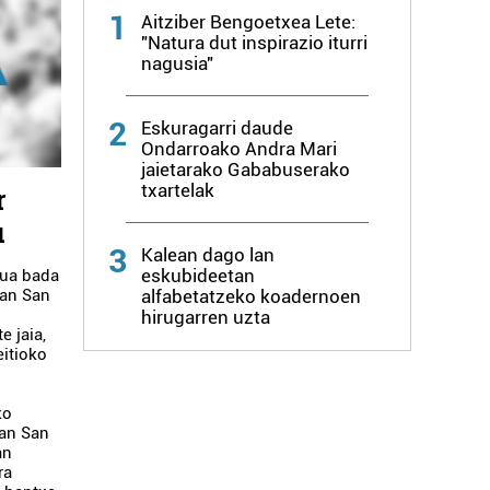
1
Aitziber Bengoetxea Lete:
"Natura dut inspirazio iturri
nagusia"
2
Eskuragarri daude
Ondarroako Andra Mari
jaietarako Gababuserako
txartelak
r
u
3
Kalean dago lan
eskubideetan
aua bada
alfabetatzeko koadernoen
zan San
hirugarren uzta
e jaia,
eitioko
ko
ean San
an
ra