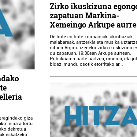
Zirko ikuskizuna egong
zapatuan Markina-
Xemeingo Arkupe aurr
De bote en bote konpainiak, akrobaziak,
malabareak, antzerkia eta musika uztartz
dituen Argotu izeneko zirko ikuskizuna e
du zapatuan, 19:30ean Arkupe aurrean.
Publikoaren parte hartzea, umorea, eta jo
bidez, mundu osotik etorritako ar...
ndako
te
lleria
 eragindako giza
ako mina aitortu
ako dekretua
inak eskatzeko