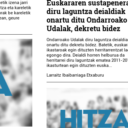
Euskararen sustapener
tik izena jarri
tza eta kareletik
diru laguntza deialdiak
rak be kareletik
onartu ditu Ondarroako
ean, geure
Udalak, dekretu bidez
Ondarroako Udalak diru laguntza deialdi
onartu ditu dekretu bidez. Batetik, euskar
ikastaroak egin dituzten herritarrentzat 
egongo dira. Deialdi horren helburua da
herritarrei diru laguntzak ematea 2011-20
ikasturtean egin dituzten euska...
Larraitz Ibaibarriaga Etxaburu