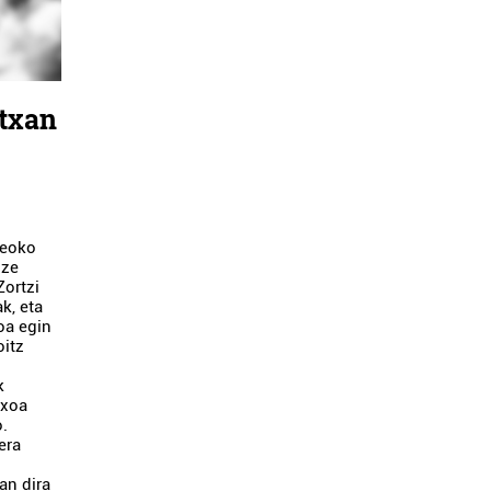
txan
meoko
uze
Zortzi
k, eta
oa egin
oitz
k
txoa
o.
era
an dira