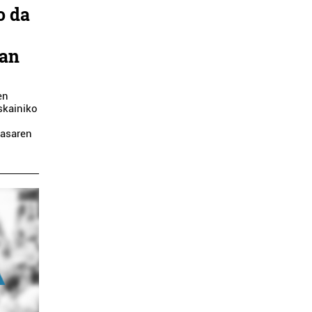
o da
ean
en
skainiko
lasaren