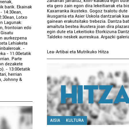
zaharrari jarraituz, kilin-kalakoa egin dut
imenak,
eta gero zain egon dira lekeitiarrak eta bis
ik barik. Ekainak
Kaxarranka ikusteko. Gogoz txalotu dute
- 14:30ean,
ikusgarria eta Asier Uskola dantzariak ka
22:30ean, Lotxo
gainean erakutsitako trebezia. Dantza ba
ien Lagunak:
amaituta bestea ikustera joan dira plazara
n, frontoian edo
egin dute eta Lekeitioko Etorkizuna Dant
 Gisatu
Taldeko neskek aurreskua. Argazki galeri
uen aurkezpena
iketa Lehiaketa
tinbaleroak. -
Lea-Artibai eta Mutrikuko Hitza
ka - 11:00etatik
rrian. Parte
on dezakete
). - 13:00etatik
ari, herrian
an, Johnny &
AISIA
KULTURA