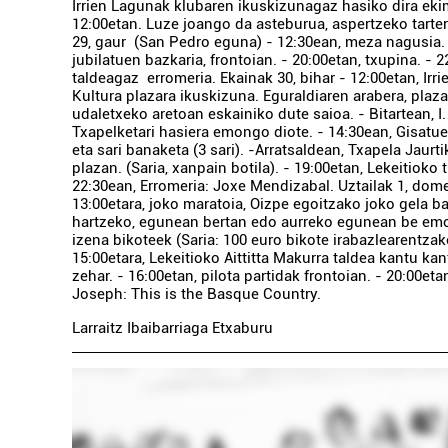
Irrien Lagunak klubaren ikuskizunagaz hasiko dira ek
12:00etan. Luze joango da asteburua, aspertzeko tarter
29, gaur (San Pedro eguna) - 12:30ean, meza nagusia. 
jubilatuen bazkaria, frontoian. - 20:00etan, txupina. - 
taldeagaz erromeria. Ekainak 30, bihar - 12:00etan, Irr
Kultura plazara ikuskizuna. Eguraldiaren arabera, plaza
udaletxeko aretoan eskainiko dute saioa. - Bitartean, I.
Txapelketari hasiera emongo diote. - 14:30ean, Gisat
eta sari banaketa (3 sari). -Arratsaldean, Txapela Jaurt
plazan. (Saria, xanpain botila). - 19:00etan, Lekeitioko 
22:30ean, Erromeria: Joxe Mendizabal. Uztailak 1, dome
13:00etara, joko maratoia, Oizpe egoitzako joko gela ba
hartzeko, egunean bertan edo aurreko egunean be em
izena bikoteek (Saria: 100 euro bikote irabazlearentzako
15:00etara, Lekeitioko Aittitta Makurra taldea kantu kant
zehar. - 16:00etan, pilota partidak frontoian. - 20:00et
Joseph: This is the Basque Country.
Larraitz Ibaibarriaga Etxaburu