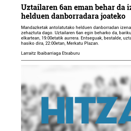
Uztailaren 6an eman behar da i
helduen danborradara joateko
Mandazketak antolatutako helduen danborradan izen
zehaztuta dago. Uztailaren 6an egin beharko da, bari
elkartean, 19:00etatik aurrera. Entseguak, bestalde, uzt
hasiko dira, 22:00etan, Merkatu Plazan.
Larraitz Ibaibarriaga Etxaburu