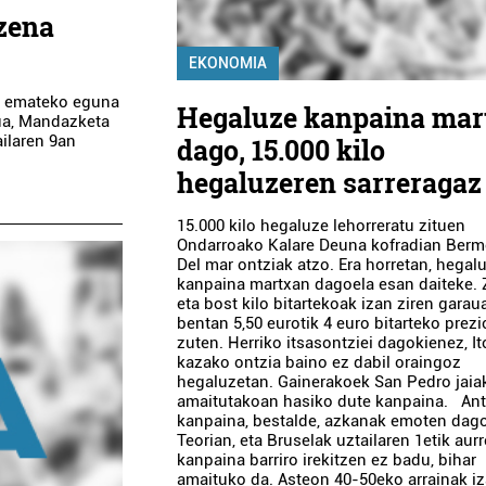
zena
EKONOMIA
a emateko eguna
Hegaluze kanpaina mar
kua, Mandazketa
ailaren 9an
dago, 15.000 kilo
hegaluzeren sarreragaz
15.000 kilo hegaluze lehorreratu zituen
Ondarroako Kalare Deuna kofradian Ber
Del mar ontziak atzo. Era horretan, hegal
kanpaina martxan dagoela esan daiteke. 
eta bost kilo bitartekoak izan ziren garaua
bentan 5,50 eurotik 4 euro bitarteko prezi
zuten. Herriko itsasontziei dagokienez, It
kazako ontzia baino ez dabil oraingoz
hegaluzetan. Gainerakoek San Pedro jaia
amaitutakoan hasiko dute kanpaina. An
kanpaina, bestalde, azkanak emoten dag
Teorian, eta Bruselak uztailaren 1etik aurr
kanpaina barriro irekitzen ez badu, bihar
amaituko da. Asteon 40-50eko arrainak iz