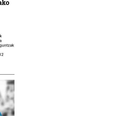
ako
ak
a
laguntzak
12