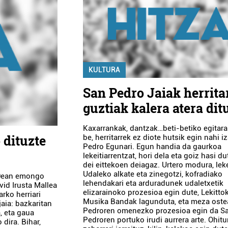
KULTURA
San Pedro Jaiak herrita
guztiak kalera atera dit
Kaxarrankak, dantzak…beti-betiko egitar
 dituzte
be, herritarrek ez diote hutsik egin nahi i
Pedro Egunari. Egun handia da gaurkoa
lekeitiarrentzat, hori dela eta goiz hasi dut
dei eittekoen deiagaz. Urtero modura, lek
Udaleko alkate eta zinegotzi, kofradiako
30ean emongo
lehendakari eta arduradunek udaletxetik
vid Irusta Mallea
elizarainoko prozesioa egin dute, Lekitto
rko herriari
Musika Bandak lagunduta, eta meza ost
aia: bazkaritan
Pedroren omenezko prozesioa egin da S
, eta gaua
Pedroren portuko irudi aurrera arte. Ohitu
dira. Bihar,