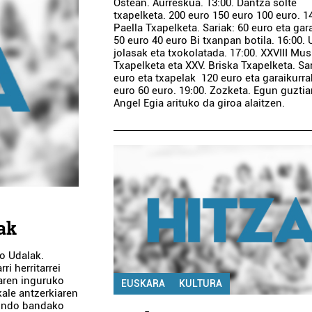
Ostean. Aurreskua. 13:00. Dantza solte
txapelketa. 200 euro 150 euro 100 euro. 14
Paella Txapelketa. Sariak: 60 euro eta gar
50 euro 40 euro Bi txanpan botila. 16:00
jolasak eta txokolatada. 17:00. XXVIII Mus
Txapelketa eta XXV. Briska Txapelketa. Sa
euro eta txapelak 120 euro eta garaikurra
euro 60 euro. 19:00. Zozketa. Egun guztia
Angel Egia arituko da giroa alaitzen.
ak
ko Udalak.
i herritarrei
aren inguruko
EUSKARA
KULTURA
kale antzerkiaren
riondo bandako