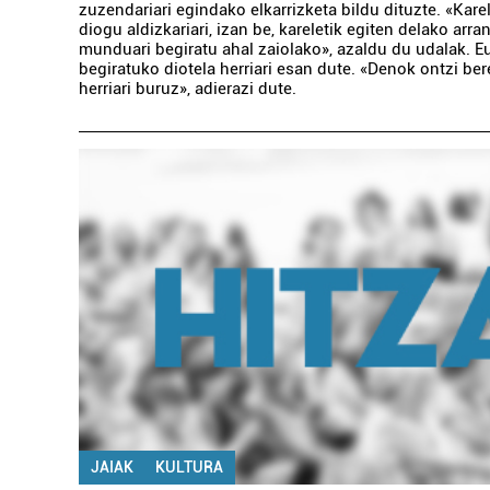
zuzendariari egindako elkarrizketa bildu dituzte. «Karele
diogu aldizkariari, izan be, kareletik egiten delako arran
munduari begiratu ahal zaiolako», azaldu du udalak. Eu
begiratuko diotela herriari esan dute. «Denok ontzi ber
herriari buruz», adierazi dute.
JAIAK
KULTURA