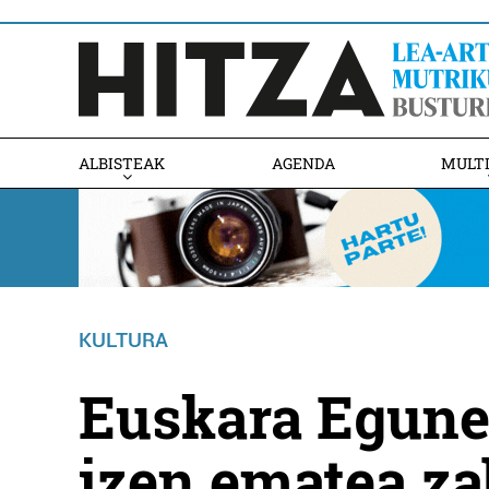
ALBISTEAK
AGENDA
MULT
KULTURA
Euskara Egune
izen ematea za