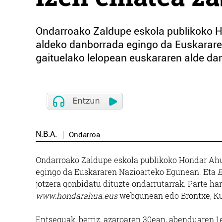
Ondarroako Zaldupe eskola publikoko H
aldeko danborrada egingo da Euskarare
gaituelako lelopean euskararen alde dan
N.B.A.
Ondarroa
Ondarroako Zaldupe eskola publikoko Hondar Ahu
egingo da Euskararen Nazioarteko Egunean. Eta
E
jotzera gonbidatu dituzte ondarrutarrak. Parte h
www.hondarahua.eus
webgunean edo Brontxe, Ku
Entseguak, berriz, azaroaren 30ean, abenduaren 1e