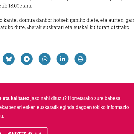
etik 18:00etara.
kantei doinua danbor hotsek ipiniko diete, eta aurten, gai
natuko dute, «berak euskarari eta euskal kulturari utzitako
 eta kalitatez
jaso nahi dituzu?
Horretarako zure babesa
ekarpenari esker, euskaratik eginda dagoen tokiko informazio
u.