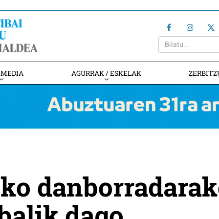
IMEDIA
AGURRAK / ESKELAK
ZERBITZ
ko danborradarak
balik dago