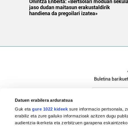
na
Onintza Enbeita: «Bertsolari moduan sekul
jaso dudan maitasun erakustaldirik
handiena da pregoilari izatea»
Buletina barikuet
Datuen erabilera arduratsua
Pribatutasu
Guk eta
gure 1022 kideek
sure informacio pertsonala, z
erabiliz eta zure gailuko informazioak azitzen dugu publiz
audientzia-ikerketa eta zerbitzuen garapena eskaintzeko