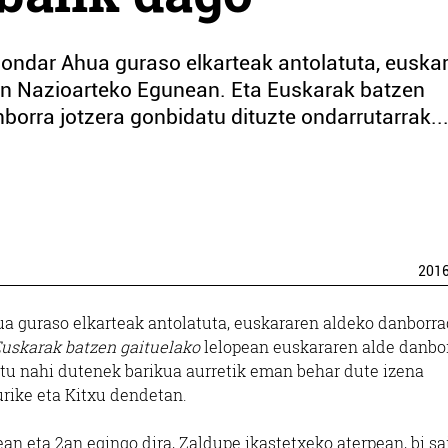
ondar Ahua guraso elkarteak antolatuta, euska
n Nazioarteko Egunean. Eta Euskarak batzen
borra jotzera gonbidatu dituzte ondarrutarrak..
201
a guraso elkarteak antolatuta, euskararen aldeko danborr
uskarak batzen gaituelako
lelopean euskararen alde danbo
artu nahi dutenek barikua aurretik eman behar dute izena
rike eta Kitxu dendetan.
an eta 2an egingo dira, Zaldupe ikastetxeko aterpean, bi sa