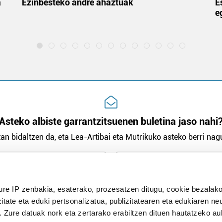
a
Ezinbesteko andre ahaztuak
E
e
Asteko albiste garrantzitsuenen buletina jaso nahi
an bidaltzen da, eta Lea-Artibai eta Mutrikuko asteko berri nagu
n Politika
irakurri eta onartzen dut.
ure IP zenbakia, esaterako, prozesatzen ditugu, cookie bezalako
H
itate eta eduki pertsonalizatua, publizitatearen eta edukiaren ne
. Zure datuak nork eta zertarako erabiltzen dituen hautatzeko a