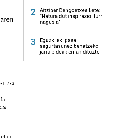
2
Aitziber Bengoetxea Lete:
"Natura dut inspirazio iturri
raren
nagusia"
.
3
Eguzki eklipsea
segurtasunez behatzeko
jarraibideak eman dituzte
6
/
11
/
23
ada
rra
iotan