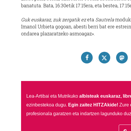
banatuta. Bata, 16:30etik 17:15era, eta bestea, 17:15
Guk euskaraz, zuk zergatik ez
eta
Sautrela
moduko 
Imanol Urbieta gogoan, abesti berri bat ere estrei
ondarea plazaratzeko asmoagaz».
Lea-Artibai eta Mutrikuko
albisteak euskaraz, libre
ezinbestekoa dugu.
Egin zaitez HITZAkide!
Zure 
profesionala garatzen eta indartzen lagunduko duz