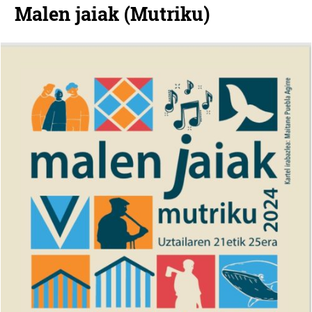
Malen jaiak (Mutriku)