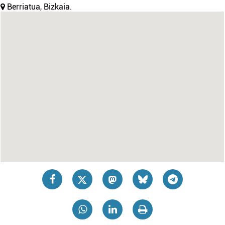
Berriatua, Bizkaia.