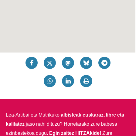
Lea-Artibai eta Mutrikuko
albisteak euskaraz, libre eta
kalitatez
jaso nahi dituzu?
Horretarako zure babesa
ezinbestekoa dugu.
Egin zaitez HITZAkide!
Zure