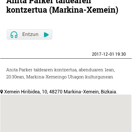
Anita Parker taldearen
kontzertua (Markina-Xemein)
2017-12-01 19:30
Anita Parker taldearen kontzertua, abenduaren 1ean,
20:30ean, Markina-Xemeingo Uhagon kulturgunean.
Xemein Hiribidea, 10, 48270 Markina-Xemein, Bizkaia.