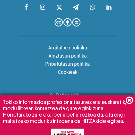
Argitalpen politika
Aniztasun politika
Pribatutasun politika
Cookieak
Babesleak:
Tokiko informazioa profesionaltasunez eta euskaratik,
modu librean kontatzea da gure eginkizuna.
Horretarako zure ekarpena beharrezkoa da, eta ongi
maitatzeko modurik zintzoena da HITZAkide egitea.