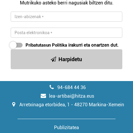
Mutrikuko asteko berri nagusiak biltzen ditu.
irakurri
Pribatutasun Politika
irakurri eta onartzen dut.
Harpidetu
94-684 44 36
lea-artibai@hitza.eus
Arretxinaga etorbidea, 1 - 48270 Markina-Xemein
Publizitatea