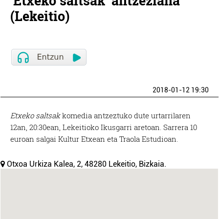
'Etxeko saltsak' antzezlana
(Lekeitio)
2018-01-12 19:30
Etxeko saltsak
komedia antzeztuko dute urtarrilaren
12an, 20:30ean, Lekeitioko Ikusgarri aretoan. Sarrera 10
euroan salgai Kultur Etxean eta Traola Estudioan.
Otxoa Urkiza Kalea, 2, 48280 Lekeitio, Bizkaia.