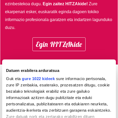
ezinbestekoa dugu.
Egin zaitez HITZAkide!
Zure
ekarpenari esker, euskaratik eginda dagoen tokiko
informazio profesionala garatzen eta indartzen lagunduko
duzu.
Egin HITZAkide
Datuen erabilera arduratsua
Guk eta
gure 1022 kideek
sure informacio pertsonala,
Azken 3 egunetako irakurrienak
zure IP zenbakia, esaterako, prozesatzen ditugu, cookie
bezalako teknologiak erabiliz eta zure gailuko
1
Gazteek abentura jolasez
informazioak azitzen dugu publizitate eta eduki
gozatu ahalko dute
pertsonalizatua, publizitatearen eta edukiaren neurketa,
Aulestin
audientzia-ikerketa eta zerbitzuen garapena eskaintzeko.
Zure datuak nork eta zertarako erabiltzen dituen