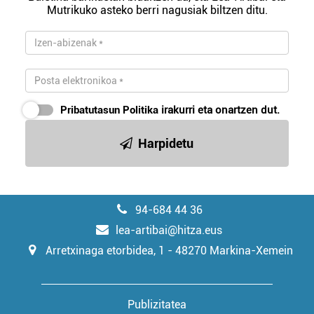
Mutrikuko asteko berri nagusiak biltzen ditu.
irakurri
Pribatutasun Politika
irakurri eta onartzen dut.
Harpidetu
94-684 44 36
lea-artibai@hitza.eus
Arretxinaga etorbidea, 1 - 48270 Markina-Xemein
Publizitatea