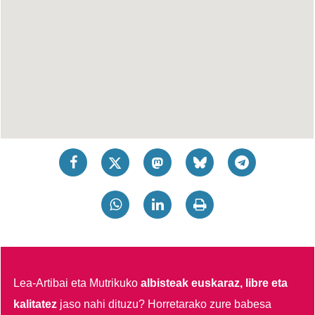
Lea-Artibai eta Mutrikuko
albisteak euskaraz, libre eta
kalitatez
jaso nahi dituzu?
Horretarako zure babesa