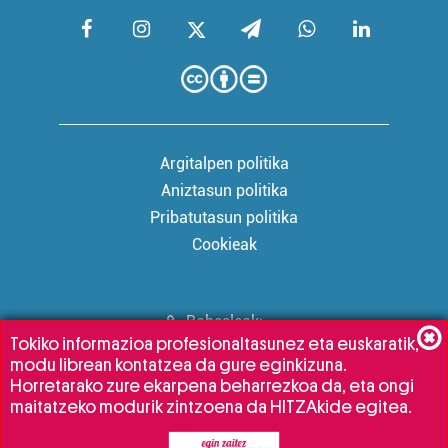
Argitalpen politika
Aniztasun politika
Pribatutasun politika
Cookieak
Babesleak:
Tokiko informazioa profesionaltasunez eta euskaratik,
modu librean kontatzea da gure eginkizuna.
Horretarako zure ekarpena beharrezkoa da, eta ongi
maitatzeko modurik zintzoena da HITZAkide egitea.