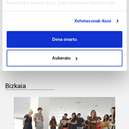
jaietarako Gababuserako
hautatzeko aukera duzu. Zure onespena aldatzen edo
txartelak
deuseztatzen ahal duzu edozein momentutan, Cookie
deklaraziotik edo Privacy triggerean klikatuz.
Xehetasunak ikusi
3
Kalean dago lan
If you allow, we would also like to:
eskubideetan
alfabetatzeko koadernoen
Collect information about your geographical
Dena onartu
hirugarren uzta
location which can be accurate to within several
meters
Aukeratu
Identify your device by actively scanning it for
specific characteristics (fingerprinting)
Find out more about how your personal data is processed
and set your preferences in the
details section
.
Bizkaia
Guk eta gure bazkideek zure datu pertsonalak
prozesatzen ditugu, zure IP zenbakia, besteak beste,
teknologia erabiliz, cookieak adibidez, iragarki eta eduki
pertsonalizatuak eskaintzeko, iragarkiak eta edukia
neurtzeko, jendeari buruzko informazioa biltzeko eta