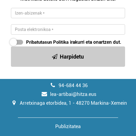
irakurri
Pribatutasun Politika
irakurri eta onartzen dut.
Harpidetu
94-684 44 36
lea-artibai@hitza.eus
Arretxinaga etorbidea, 1 - 48270 Markina-Xemein
Publizitatea