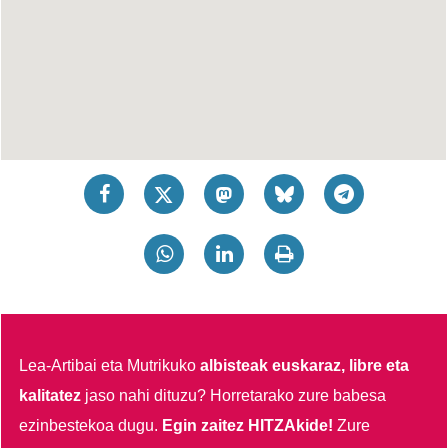
Lea-Artibai eta Mutrikuko
albisteak euskaraz, libre eta
kalitatez
jaso nahi dituzu?
Horretarako zure babesa
ezinbestekoa dugu.
Egin zaitez HITZAkide!
Zure