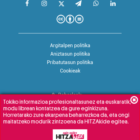
Argitalpen politika
Aniztasun politika
Pribatutasun politika
Cookieak
Babesleak:
Tokiko informazioa profesionaltasunez eta euskaratik,
modu librean kontatzea da gure eginkizuna.
Horretarako zure ekarpena beharrezkoa da, eta ongi
maitatzeko modurik zintzoena da HITZAkide egitea.