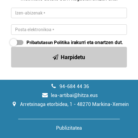
irakurri
Pribatutasun Politika
irakurri eta onartzen dut.
Harpidetu
94-684 44 36
lea-artibai@hitza.eus
Arretxinaga etorbidea, 1 - 48270 Markina-Xemein
Publizitatea