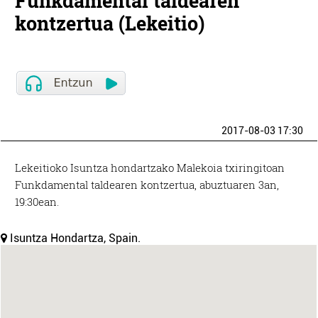
Funkdamental taldearen
kontzertua (Lekeitio)
2017-08-03 17:30
Lekeitioko Isuntza hondartzako Malekoia txiringitoan
Funkdamental taldearen kontzertua, abuztuaren 3an,
19:30ean.
Isuntza Hondartza, Spain.