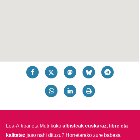
Lea-Artibai eta Mutrikuko
albisteak euskaraz, libre eta
kalitatez
jaso nahi dituzu?
Horretarako zure babesa