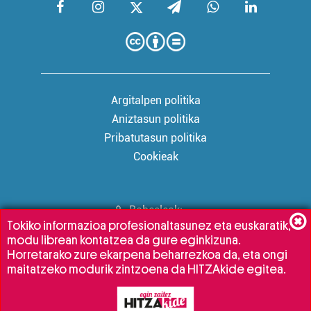
Argitalpen politika
Aniztasun politika
Pribatutasun politika
Cookieak
Babesleak:
Tokiko informazioa profesionaltasunez eta euskaratik,
modu librean kontatzea da gure eginkizuna.
Horretarako zure ekarpena beharrezkoa da, eta ongi
maitatzeko modurik zintzoena da HITZAkide egitea.