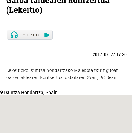
Garoa taldearen kontzertua
(Lekeitio)
2017-07-27 17:30
Lekeitioko Isuntza hondartzako Malekoia txiringitoan
Garoa taldearen kontzertua, uztailaren 27an, 19:30ean.
Isuntza Hondartza, Spain.