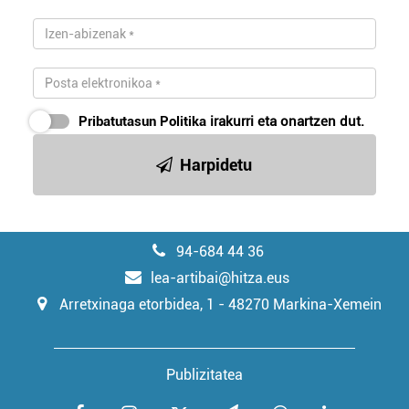
irakurri
Pribatutasun Politika
irakurri eta onartzen dut.
Harpidetu
94-684 44 36
lea-artibai@hitza.eus
Arretxinaga etorbidea, 1 - 48270 Markina-Xemein
Publizitatea