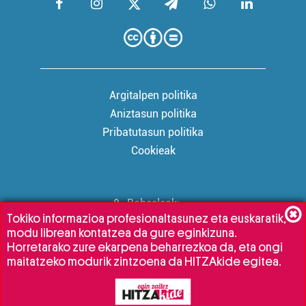
Argitalpen politika
Aniztasun politika
Pribatutasun politika
Cookieak
Babesleak:
Tokiko informazioa profesionaltasunez eta euskaratik,
modu librean kontatzea da gure eginkizuna.
Horretarako zure ekarpena beharrezkoa da, eta ongi
maitatzeko modurik zintzoena da HITZAkide egitea.