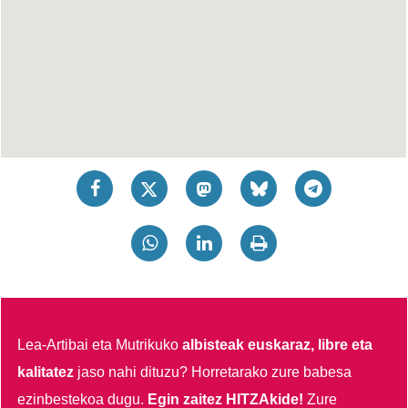
Lea-Artibai eta Mutrikuko
albisteak euskaraz, libre eta
kalitatez
jaso nahi dituzu?
Horretarako zure babesa
ezinbestekoa dugu.
Egin zaitez HITZAkide!
Zure