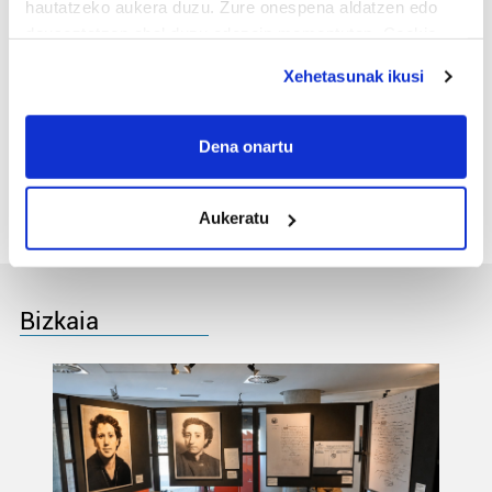
Nekazal Azokan izena
hautatzeko aukera duzu. Zure onespena aldatzen edo
emateko epea
deuseztatzen ahal duzu edozein momentutan, Cookie
deklaraziotik edo Privacy triggerean klikatuz.
Xehetasunak ikusi
3
Ogellak erabiltzaile
kopurua igo du hondartza
If you allow, we would also like to:
denboraldiaren lehen
Collect information about your geographical
Dena onartu
erdian
location which can be accurate to within several
meters
Aukeratu
Identify your device by actively scanning it for
specific characteristics (fingerprinting)
Find out more about how your personal data is processed
and set your preferences in the
details section
.
Bizkaia
Guk eta gure bazkideek zure datu pertsonalak
prozesatzen ditugu, zure IP zenbakia, besteak beste,
teknologia erabiliz, cookieak adibidez, iragarki eta eduki
pertsonalizatuak eskaintzeko, iragarkiak eta edukia
neurtzeko, jendeari buruzko informazioa biltzeko eta
produktuak garatzeko. Zure datuak nork eta zertarako