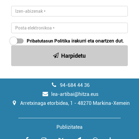
irakurri
Pribatutasun Politika
irakurri eta onartzen dut.
Harpidetu
94-684 44 36
lea-artibai@hitza.eus
Arretxinaga etorbidea, 1 - 48270 Markina-Xemein
Publizitatea