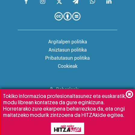
Argitalpen politika
Aniztasun politika
Pribatutasun politika
Cookieak
Babesleak:
Tokiko informazioa profesionaltasunez eta euskaratik,
modu librean kontatzea da gure eginkizuna.
Horretarako zure ekarpena beharrezkoa da, eta ongi
maitatzeko modurik zintzoena da HITZAkide egitea.