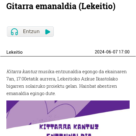
Gitarra emanaldia (Lekeitio)
Lekeitio
2024-06-07 17:00
Kitarra kantuz
musika entzunaldia egongo da ekainaren
7an, 17:00etatik aurrera, Lekeitioko Azkue Ikastolako
bigarren solairuko proiektu gelan. Hainbat abestiren
emanaldia egingo dute.