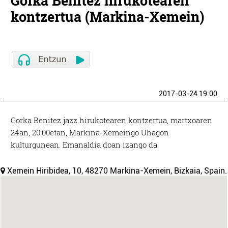
Gorka Benitez hirukotearen
kontzertua (Markina-Xemein)
2017-03-24 19:00
Gorka Benitez jazz hirukotearen kontzertua, martxoaren
24an, 20:00etan, Markina-Xemeingo Uhagon
kulturgunean. Emanaldia doan izango da.
Xemein Hiribidea, 10, 48270 Markina-Xemein, Bizkaia, Spain.