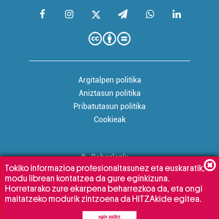
Argitalpen politika
Aniztasun politika
Pribatutasun politika
Cookieak
Babesleak:
Tokiko informazioa profesionaltasunez eta euskaratik,
modu librean kontatzea da gure eginkizuna.
Horretarako zure ekarpena beharrezkoa da, eta ongi
maitatzeko modurik zintzoena da HITZAkide egitea.