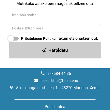
Mutrikuko asteko berri nagusiak biltzen ditu.
irakurri
Pribatutasun Politika
irakurri eta onartzen dut.
Harpidetu
94-684 44 36
lea-artibai@hitza.eus
Arretxinaga etorbidea, 1 - 48270 Markina-Xemein
Publizitatea