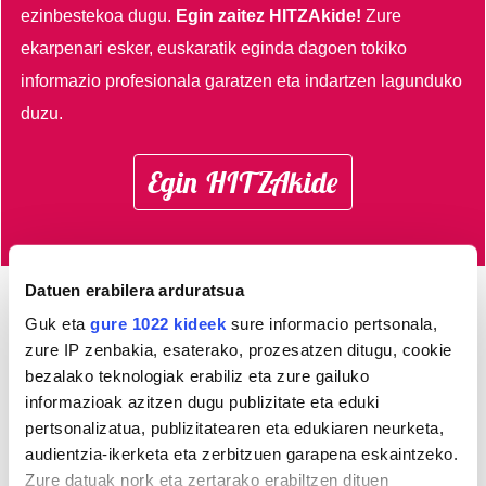
ezinbestekoa dugu.
Egin zaitez HITZAkide!
Zure
ekarpenari esker, euskaratik eginda dagoen tokiko
informazio profesionala garatzen eta indartzen lagunduko
duzu.
Egin HITZAkide
Datuen erabilera arduratsua
Guk eta
gure 1022 kideek
sure informacio pertsonala,
Azken 3 egunetako irakurrienak
zure IP zenbakia, esaterako, prozesatzen ditugu, cookie
bezalako teknologiak erabiliz eta zure gailuko
1
Aitziber Bengoetxea Lete:
informazioak azitzen dugu publizitate eta eduki
"Natura dut inspirazio iturri
pertsonalizatua, publizitatearen eta edukiaren neurketa,
nagusia"
audientzia-ikerketa eta zerbitzuen garapena eskaintzeko.
Zure datuak nork eta zertarako erabiltzen dituen