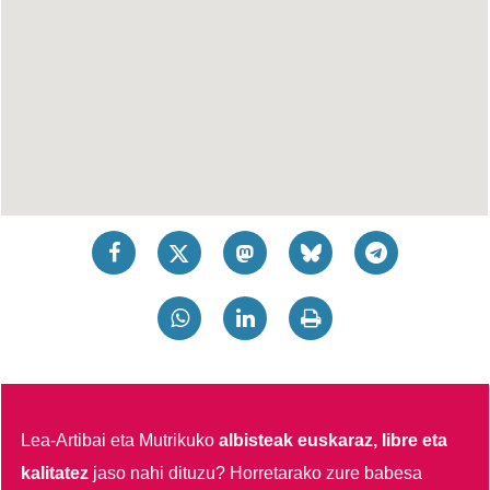
Lea-Artibai eta Mutrikuko
albisteak euskaraz, libre eta
kalitatez
jaso nahi dituzu?
Horretarako zure babesa