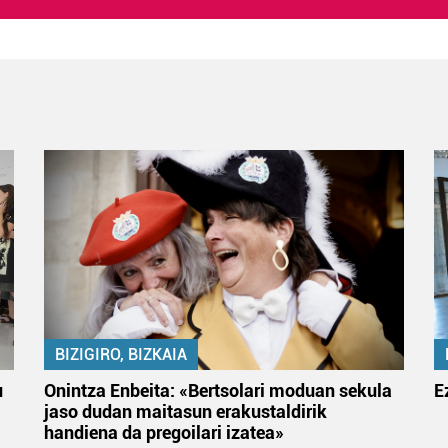
BIZIGIRO, BIZKAIA
u
Onintza Enbeita: «Bertsolari moduan sekula
E
jaso dudan maitasun erakustaldirik
handiena da pregoilari izatea»