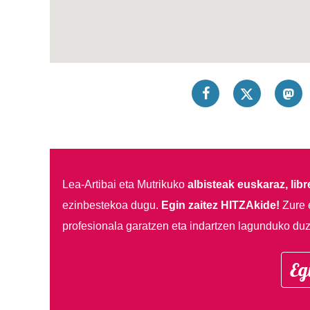
Lea-Artibai eta Mutrikuko
albisteak euskaraz, libre
ezinbestekoa dugu.
Egin zaitez HITZAkide!
Zure 
profesionala garatzen eta indartzen lagunduko duz
Eg