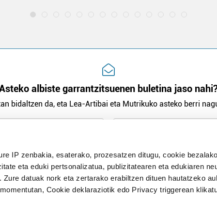
Asteko albiste garrantzitsuenen buletina jaso nahi
an bidaltzen da, eta Lea-Artibai eta Mutrikuko asteko berri nagu
n Politika
irakurri eta onartzen dut.
ure IP zenbakia, esaterako, prozesatzen ditugu, cookie bezalako
H
itate eta eduki pertsonalizatua, publizitatearen eta edukiaren ne
. Zure datuak nork eta zertarako erabiltzen dituen hautatzeko a
omentutan, Cookie deklaraziotik edo Privacy triggerean klikat
Publizitatea