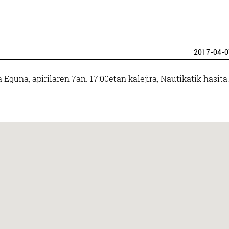
2017-04-0
Eguna, apirilaren 7an. 17:00etan kalejira, Nautikatik hasita