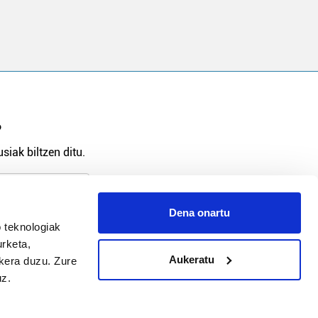
?
siak biltzen ditu.
Dena onartu
 teknologiak
arpidetu
urketa,
Aukeratu
ukera duzu. Zure
uz.
Argitalpen politika
Aniztasun politika