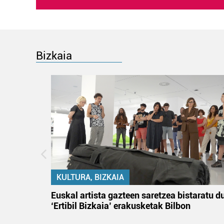
Bizkaia
KULTURA, BIZKAIA
na
Euskal artista gazteen saretzea bistaratu d
‘Ertibil Bizkaia’ erakusketak Bilbon