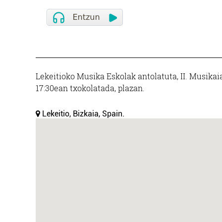
Lekeitioko Musika Eskolak antolatuta, II. Musikaia 
17:30ean txokolatada, plazan.
Lekeitio, Bizkaia, Spain.