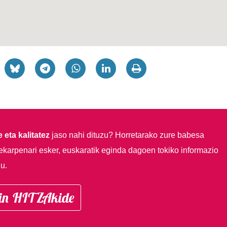
 eta kalitatez
jaso nahi dituzu?
Horretarako zure babesa
ekarpenari esker, euskaratik eginda dagoen tokiko informazio
u.
in HITZAkide