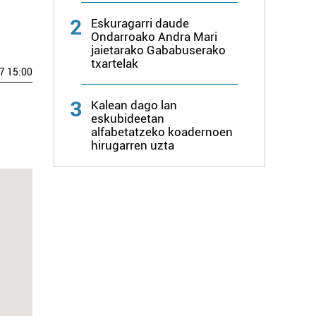
2
Eskuragarri daude
Ondarroako Andra Mari
jaietarako Gababuserako
txartelak
7 15:00
3
Kalean dago lan
.
eskubideetan
alfabetatzeko koadernoen
hirugarren uzta