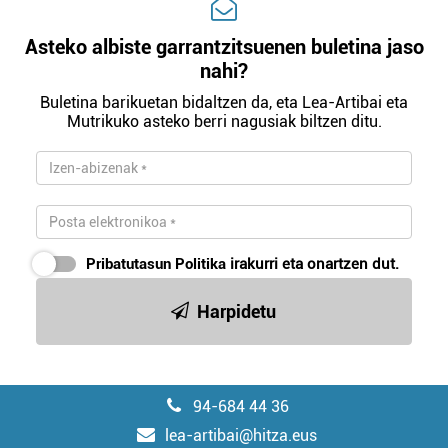
Asteko albiste garrantzitsuenen buletina jaso
nahi?
Buletina barikuetan bidaltzen da, eta Lea-Artibai eta
Mutrikuko asteko berri nagusiak biltzen ditu.
Pribatutasun Politika
irakurri eta onartzen dut.
Harpidetu
94-684 44 36
lea-artibai@hitza.eus