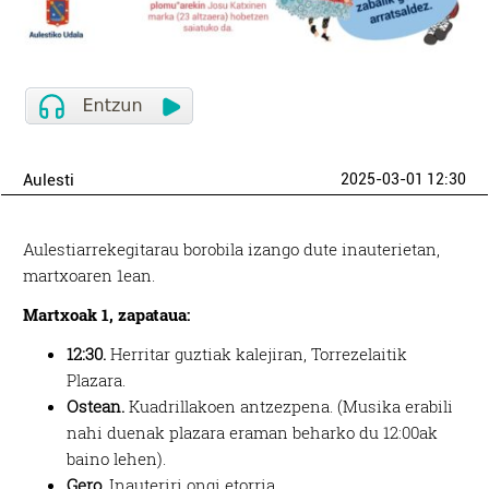
Aulesti
2025-03-01 12:30
Aulestiarrekegitarau borobila izango dute inauterietan,
martxoaren 1ean.
Martxoak 1, zapataua:
12:30.
Herritar guztiak kalejiran, Torrezelaitik
Plazara.
Ostean.
Kuadrillakoen antzezpena. (Musika erabili
nahi duenak plazara eraman beharko du 12:00ak
baino lehen).
Gero.
Inauteriri ongi etorria.