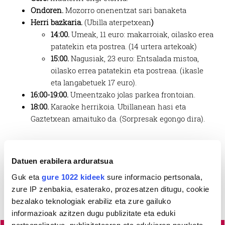
Ondoren.
Mozorro onenentzat sari banaketa
Herri bazkaria.
(Ubilla aterpetxean
)
14:00.
Umeak, 11 euro: makarroiak, oilasko erea
patatekin eta postrea. (14 urtera artekoak)
15:00.
Nagusiak, 23 euro: Entsalada mistoa,
oilasko errea patatekin eta postreaa. (ikasle
eta langabetuek 17 euro).
16:00-19:00.
Umeentzako jolas parkea frontoian.
18:00.
Karaoke herrikoia. Ubillanean hasi eta
Gaztetxean amaituko da. (Sorpresak egongo dira).
Datuen erabilera arduratsua
Guk eta
gure 1022 kideek
sure informacio pertsonala,
zure IP zenbakia, esaterako, prozesatzen ditugu, cookie
bezalako teknologiak erabiliz eta zure gailuko
informazioak azitzen dugu publizitate eta eduki
pertsonalizatua, publizitatearen eta edukiaren neurketa,