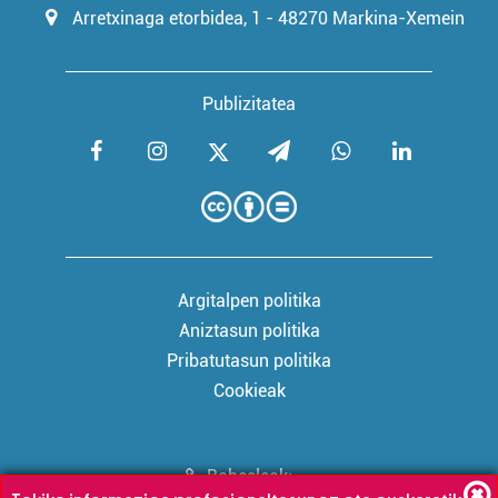
Arretxinaga etorbidea, 1 - 48270 Markina-Xemein
Publizitatea
Argitalpen politika
Aniztasun politika
Pribatutasun politika
Cookieak
Babesleak: