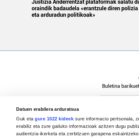
tik
Justizia Anderrentzat plataformak salatu d
 gizon
oraindik badaudela «erantzule diren polizia
eta arduradun politikoak»
Buletina barikuet
Datuen erabilera arduratsua
Pribatutasu
Guk eta
gure 1022 kideek
sure informacio pertsonala, z
erabiliz eta zure gailuko informazioak azitzen dugu publiz
audientzia-ikerketa eta zerbitzuen garapena eskaintzeko