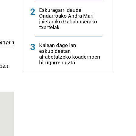
2
Eskuragarri daude
Ondarroako Andra Mari
jaietarako Gababuserako
txartelak
4 17:00
3
Kalean dago lan
eskubideetan
alfabetatzeko koadernoen
hirugarren uzta
enen