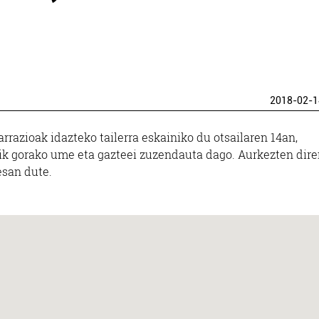
2018-02-1
arrazioak idazteko tailerra eskainiko du otsailaren 14an,
tetik gorako ume eta gazteei zuzendauta dago. Aurkezten dir
esan dute.