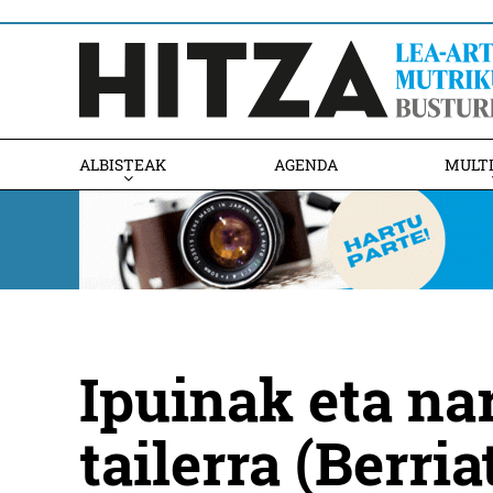
ALBISTEAK
AGENDA
MULT
Ipuinak eta na
tailerra (Berria