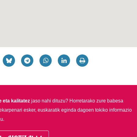
 eta kalitatez
jaso nahi dituzu?
Horretarako zure babesa
ekarpenari esker, euskaratik eginda dagoen tokiko informazio
u.