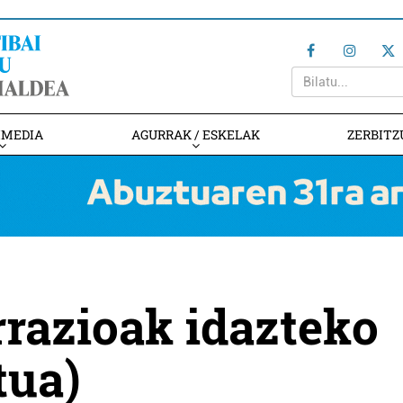
IMEDIA
AGURRAK / ESKELAK
ZERBITZ
rrazioak idazteko
tua)