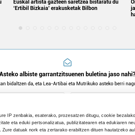
u
Euskal artista gazteen saretzea bistaratu du
O
‘Ertibil Bizkaia’ erakusketak Bilbon
j
h
Asteko albiste garrantzitsuenen buletina jaso nahi
an bidaltzen da, eta Lea-Artibai eta Mutrikuko asteko berri nagu
n Politika
irakurri eta onartzen dut.
ure IP zenbakia, esaterako, prozesatzen ditugu, cookie bezalako
H
itate eta eduki pertsonalizatua, publizitatearen eta edukiaren ne
. Zure datuak nork eta zertarako erabiltzen dituen hautatzeko a