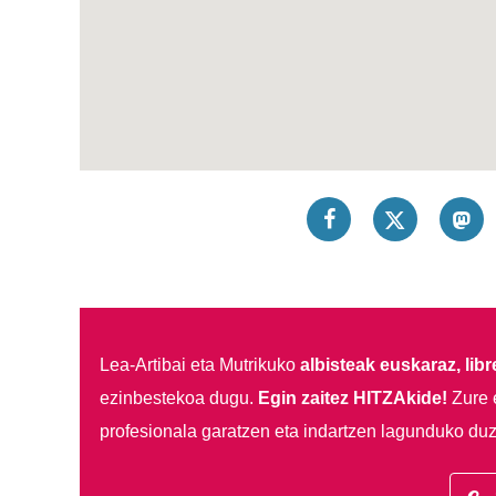
Lea-Artibai eta Mutrikuko
albisteak euskaraz, libre
ezinbestekoa dugu.
Egin zaitez HITZAkide!
Zure 
profesionala garatzen eta indartzen lagunduko duz