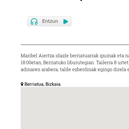
Maribel Aiertza idazle berriatuarrak ipuinak eta n
18:00etan, Berriatuko liburutegian. Tailerra 8 ur
adinaren arabera, talde ezberdinak egingo direla 
Berriatua, Bizkaia.