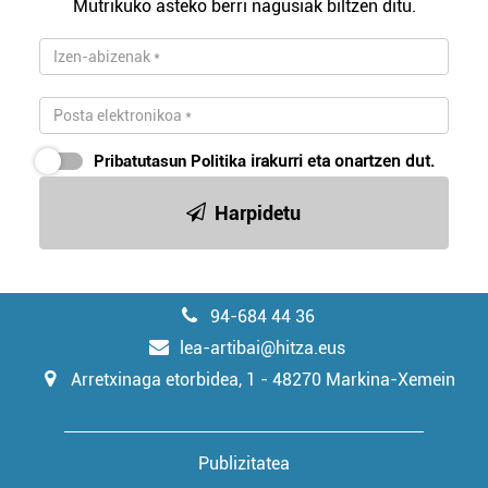
Mutrikuko asteko berri nagusiak biltzen ditu.
irakurri
Pribatutasun Politika
irakurri eta onartzen dut.
Harpidetu
94-684 44 36
lea-artibai@hitza.eus
Arretxinaga etorbidea, 1 - 48270 Markina-Xemein
Publizitatea