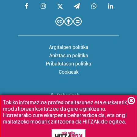
Argitalpen politika
Aniztasun politika
Pribatutasun politika
Cookieak
Babesleak:
Tokiko informazioa profesionaltasunez eta euskaratik,
modu librean kontatzea da gure eginkizuna.
Horretarako zure ekarpena beharrezkoa da, eta ongi
maitatzeko modurik zintzoena da HITZAkide egitea.