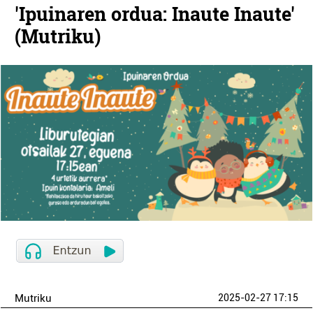
'Ipuinaren ordua: Inaute Inaute'
(Mutriku)
Mutriku
2025-02-27 17:15