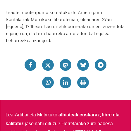
Inaute Inaute ipuina kontatuko du Ameli ipuin
kontalariak Mutrikuko liburutegian, otsailaren 27an
[eguena], 17:15ean. Lau urtetik aurrerako umeei zuzenduta
egongo da, eta hiru haurreko arduradun bat egotea
beharrezkoa izango da.
Lea-Artibai eta Mutrikuko
albisteak euskaraz, libre eta
kalitatez
jaso nahi dituzu?
Horretarako zure babesa