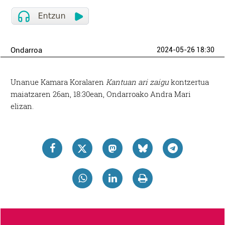
Ondarroa
2024-05-26 18:30
Unanue Kamara Koralaren
Kantuan ari zaigu
kontzertua
maiatzaren 26an, 18:30ean, Ondarroako Andra Mari
elizan.