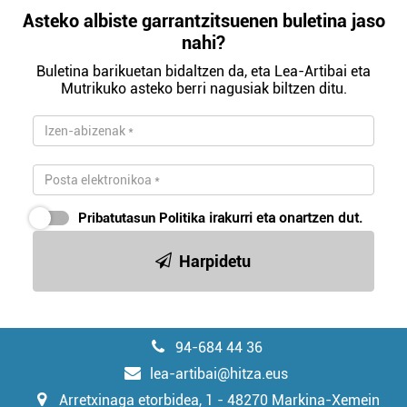
Asteko albiste garrantzitsuenen buletina jaso
nahi?
Buletina barikuetan bidaltzen da, eta Lea-Artibai eta
Mutrikuko asteko berri nagusiak biltzen ditu.
Pribatutasun Politika
irakurri eta onartzen dut.
Harpidetu
94-684 44 36
lea-artibai@hitza.eus
Arretxinaga etorbidea, 1 - 48270 Markina-Xemein