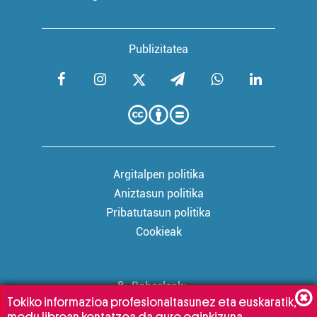
Publizitatea
Argitalpen politika
Aniztasun politika
Pribatutasun politika
Cookieak
Babesleak:
Tokiko informazioa profesionaltasunez eta euskaratik,
modu librean kontatzea da gure eginkizuna.