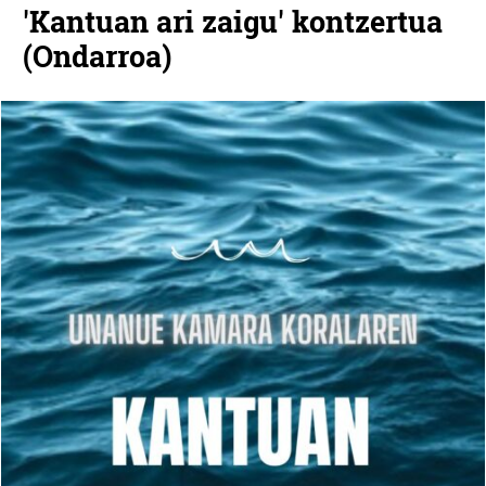
'Kantuan ari zaigu' kontzertua
(Ondarroa)