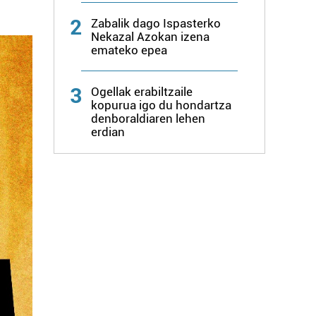
2
Zabalik dago Ispasterko
Nekazal Azokan izena
emateko epea
3
Ogellak erabiltzaile
kopurua igo du hondartza
denboraldiaren lehen
erdian