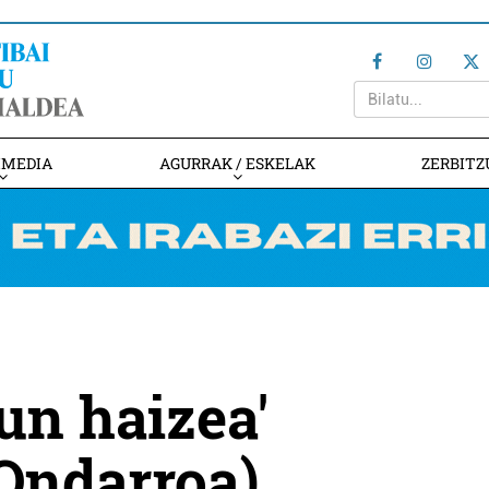
IMEDIA
AGURRAK / ESKELAK
ZERBITZ
un haizea'
Ondarroa)