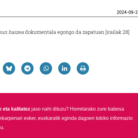
2024-09-2
sun haizea
dokumentala egongo da zapatuan [irailak 28]
 eta kalitatez
jaso nahi dituzu?
Horretarako zure babesa
ekarpenari esker, euskaratik eginda dagoen tokiko informazio
u.