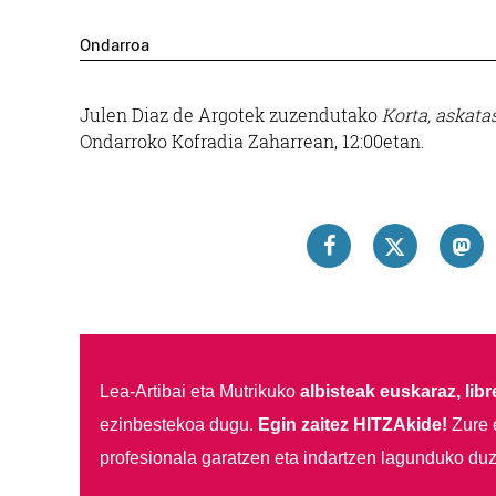
Ondarroa
Julen Diaz de Argotek zuzendutako
Korta, askata
Ondarroko Kofradia Zaharrean, 12:00etan.
Lea-Artibai eta Mutrikuko
albisteak euskaraz, libre
ezinbestekoa dugu.
Egin zaitez HITZAkide!
Zure 
profesionala garatzen eta indartzen lagunduko duz