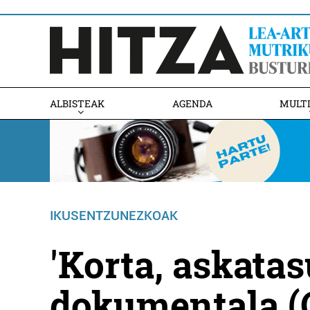
ALBISTEAK
AGENDA
MULT
IKUSENTZUNEZKOAK
'Korta, askatas
dokumentala (