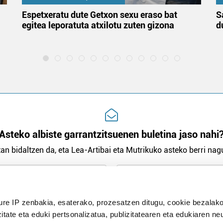
Espetxeratu dute Getxon sexu eraso bat
S
egitea leporatuta atxilotu zuten gizona
d
Asteko albiste garrantzitsuenen buletina jaso nahi
an bidaltzen da, eta Lea-Artibai eta Mutrikuko asteko berri nagu
n Politika
irakurri eta onartzen dut.
ure IP zenbakia, esaterako, prozesatzen ditugu, cookie bezalako
H
itate eta eduki pertsonalizatua, publizitatearen eta edukiaren ne