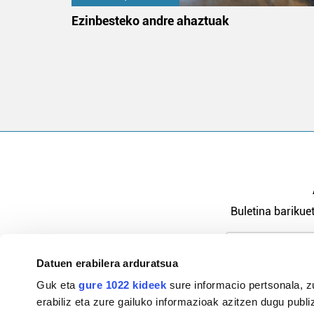
na
Ezinbesteko andre ahaztuak
Buletina barikuet
Datuen erabilera arduratsua
Pribatutasu
Guk eta
gure 1022 kideek
sure informacio pertsonala, z
erabiliz eta zure gailuko informazioak azitzen dugu publiz