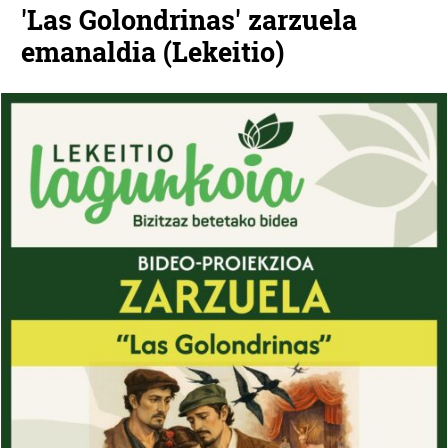
'Las Golondrinas' zarzuela
emanaldia (Lekeitio)