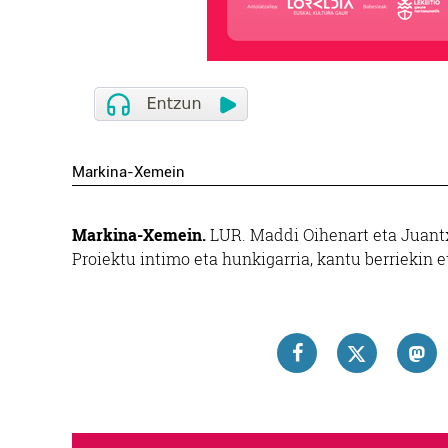
Markina-Xemein
Markina-Xemein.
LUR. Maddi Oihenart eta Juantx
Proiektu intimo eta hunkigarria, kantu berriekin e