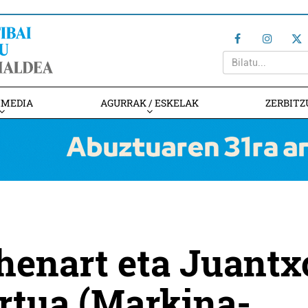
IMEDIA
AGURRAK / ESKELAK
ZERBITZ
henart eta Juantx
rtua (Markina-