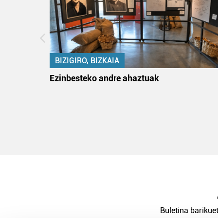
BIZIGIRO, BIZKAIA
na
Ezinbesteko andre ahaztuak
Buletina barikuet