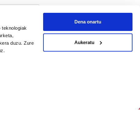
Dena onartu
 teknologiak
arpidetu
urketa,
Aukeratu
ukera duzu. Zure
uz.
Argitalpen politika
Aniztasun politika
Pribatutasun politika
Cookieak
arako zure ekarpena
 cookieak
iltzeko eta
deen zerrenda,