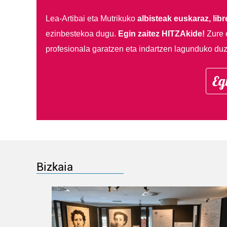
Lea-Artibai eta Mutrikuko
albisteak euskaraz, libre
ezinbestekoa dugu.
Egin zaitez HITZAkide!
Zure 
profesionala garatzen eta indartzen lagunduko duz
Eg
Bizkaia