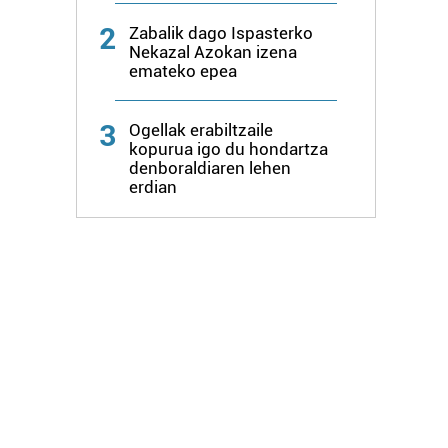
2
Zabalik dago Ispasterko
Nekazal Azokan izena
emateko epea
3
Ogellak erabiltzaile
kopurua igo du hondartza
denboraldiaren lehen
erdian