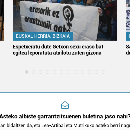
EUSKAL HERRIA, BIZKAIA
Espetxeratu dute Getxon sexu eraso bat
S
egitea leporatuta atxilotu zuten gizona
d
Asteko albiste garrantzitsuenen buletina jaso nahi
an bidaltzen da, eta Lea-Artibai eta Mutrikuko asteko berri nagu