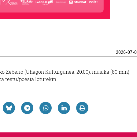
2026-07-0
o Zeberio (Uhagon Kulturgunea, 20:00): musika (80 min).
ta testu/poesia loturekin.