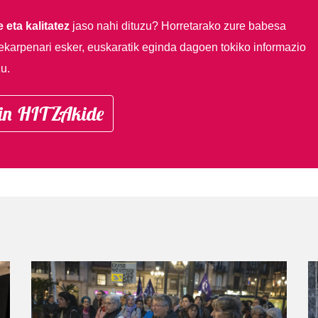
 eta kalitatez
jaso nahi dituzu?
Horretarako zure babesa
ekarpenari esker, euskaratik eginda dagoen tokiko informazio
u.
in HITZAkide