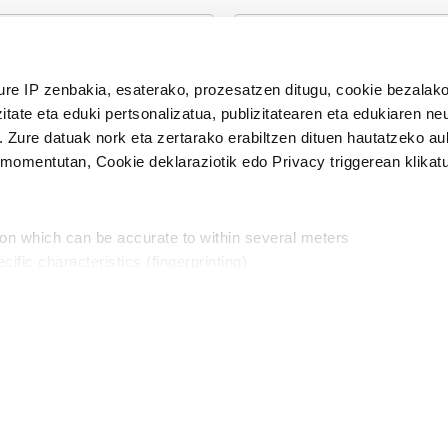
n Politika
irakurri eta onartzen dut.
ure IP zenbakia, esaterako, prozesatzen ditugu, cookie bezalako
H
itate eta eduki pertsonalizatua, publizitatearen eta edukiaren ne
. Zure datuak nork eta zertarako erabiltzen dituen hautatzeko a
omentutan, Cookie deklaraziotik edo Privacy triggerean klikat
Publizitatea
ion which can be accurate to within several meters
in
cific characteristics (fingerprinting)
d and set your preferences in the
details section
.
aratik, modu librean kontatzea da gure eginkizuna. Horret
intzoena da HITZAkide egitea.
n ditugu, zure IP zenbakia, besteak beste, teknologia erabiliz,
Babesleak:
, iragarkiak eta edukia neurtzeko, jendeari buruzko informazioa b
abiltzen dituen hauta dezakezu.
interes komertzial legitimoetan babesten dira. Ikusi gure bazki