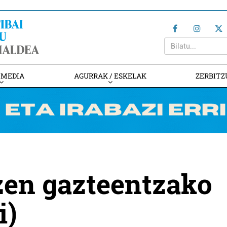
IMEDIA
AGURRAK / ESKELAK
ZERBITZ
en gazteentzako
i)