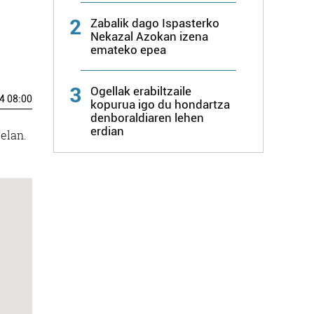
2
Zabalik dago Ispasterko
Nekazal Azokan izena
emateko epea
3
Ogellak erabiltzaile
4 08:00
kopurua igo du hondartza
denboraldiaren lehen
erdian
gelan.