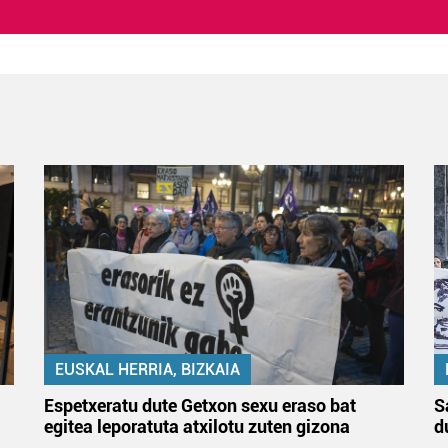
EUSKAL HERRIA, BIZKAIA
Espetxeratu dute Getxon sexu eraso bat
S
egitea leporatuta atxilotu zuten gizona
d