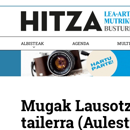
ALBISTEAK
AGENDA
MULT
Mugak Lausotz
tailerra (Aulest