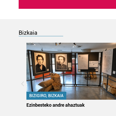
Bizkaia
BIZIGIRO, BIZKAIA
ko itun
Ezinbesteko andre ahaztuak