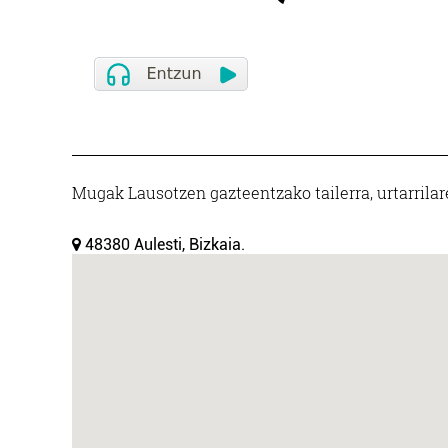
Mugak Lausotzen gazteentzako tailerra, urtarrilare
48380 Aulesti, Bizkaia.