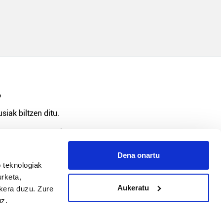
?
siak biltzen ditu.
Dena onartu
 teknologiak
arpidetu
urketa,
Aukeratu
ukera duzu. Zure
uz.
Argitalpen politika