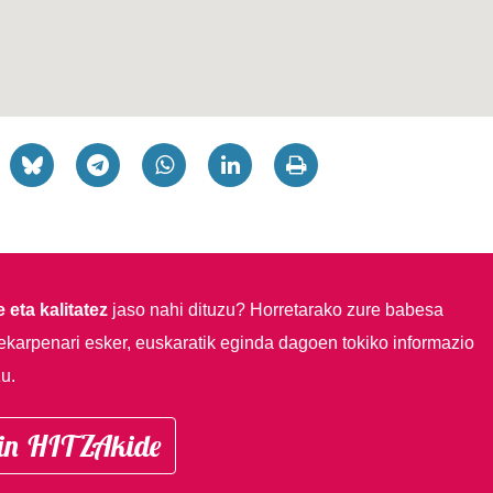
 eta kalitatez
jaso nahi dituzu?
Horretarako zure babesa
ekarpenari esker, euskaratik eginda dagoen tokiko informazio
u.
in HITZAkide