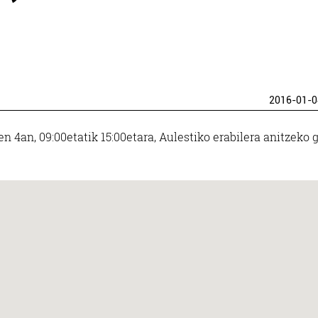
2016-01-0
n 4an, 09:00etatik 15:00etara, Aulestiko erabilera anitzeko 