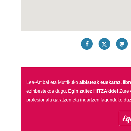
Lea-Artibai eta Mutrikuko
albisteak euskaraz, libre
ezinbestekoa dugu.
Egin zaitez HITZAkide!
Zure 
profesionala garatzen eta indartzen lagunduko duz
Eg