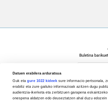
Buletina barikuet
Datuen erabilera arduratsua
Pribatutasu
Guk eta
gure 1022 kideek
sure informacio pertsonala, z
erabiliz eta zure gailuko informazioak azitzen dugu publiz
audientzia-ikerketa eta zerbitzuen garapena eskaintzeko
onespena aldatzen edo deuseztatzen ahal duzu edozein m
94-684 44 36