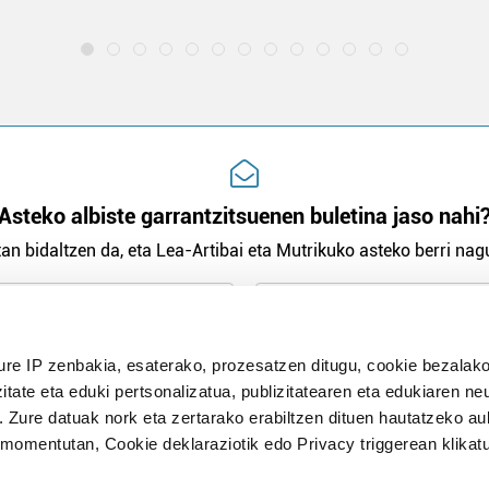
Asteko albiste garrantzitsuenen buletina jaso nahi
an bidaltzen da, eta Lea-Artibai eta Mutrikuko asteko berri nagu
n Politika
irakurri eta onartzen dut.
ure IP zenbakia, esaterako, prozesatzen ditugu, cookie bezalako
H
itate eta eduki pertsonalizatua, publizitatearen eta edukiaren ne
. Zure datuak nork eta zertarako erabiltzen dituen hautatzeko a
omentutan, Cookie deklaraziotik edo Privacy triggerean klikat
Publizitatea