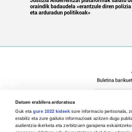
an
Justizia Anderrentzat plataformak salatu d
oraindik badaudela «erantzule diren polizia
eta arduradun politikoak»
Buletina barikuet
Datuen erabilera arduratsua
Pribatutasu
Guk eta
gure 1022 kideek
sure informacio pertsonala, z
erabiliz eta zure gailuko informazioak azitzen dugu publiz
audientzia-ikerketa eta zerbitzuen garapena eskaintzeko