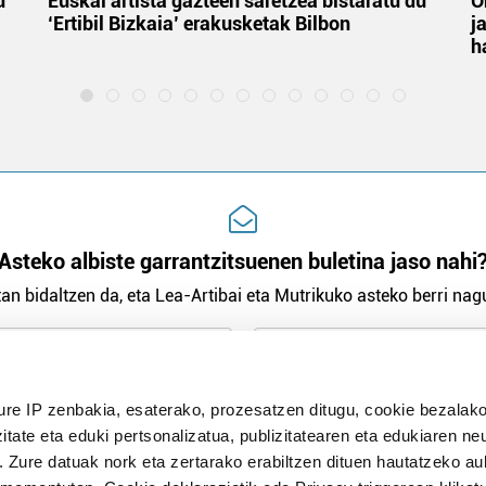
u
Euskal artista gazteen saretzea bistaratu du
O
‘Ertibil Bizkaia’ erakusketak Bilbon
j
h
Asteko albiste garrantzitsuenen buletina jaso nahi
an bidaltzen da, eta Lea-Artibai eta Mutrikuko asteko berri nagu
n Politika
irakurri eta onartzen dut.
ure IP zenbakia, esaterako, prozesatzen ditugu, cookie bezalako
H
itate eta eduki pertsonalizatua, publizitatearen eta edukiaren ne
. Zure datuak nork eta zertarako erabiltzen dituen hautatzeko a