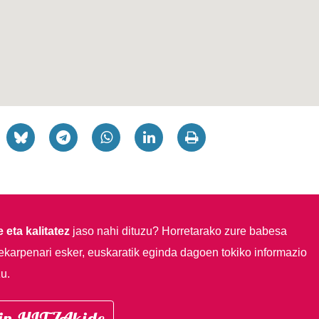
 eta kalitatez
jaso nahi dituzu?
Horretarako zure babesa
ekarpenari esker, euskaratik eginda dagoen tokiko informazio
u.
in HITZAkide