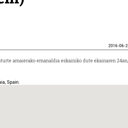
2016-06-2
turte amaierako emanaldia eskainiko dute ekainaren 24an
ia, Spain.