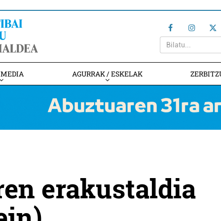
IMEDIA
AGURRAK / ESKELAK
ZERBITZ
en erakustaldia
in)