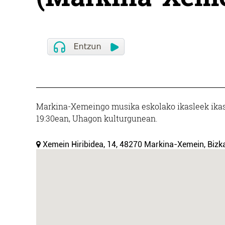
Markina-Xemeingo musika eskolako ikasleek ikas
19:30ean, Uhagon kulturgunean.
Xemein Hiribidea, 14, 48270 Markina-Xemein, Bizka