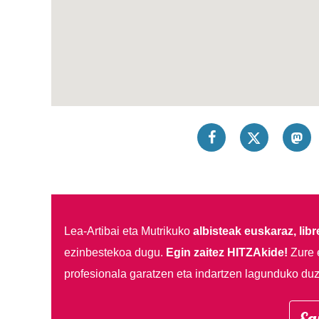
Lea-Artibai eta Mutrikuko
albisteak euskaraz, libre
ezinbestekoa dugu.
Egin zaitez HITZAkide!
Zure 
profesionala garatzen eta indartzen lagunduko duz
Eg