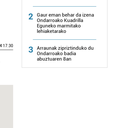
2
Gaur eman behar da izena
Ondarroako Kuadrilla
Eguneko marmitako
lehiaketarako
4 17:30
3
Arraunak zipriztinduko du
Ondarroako badia
abuztuaren 8an
,