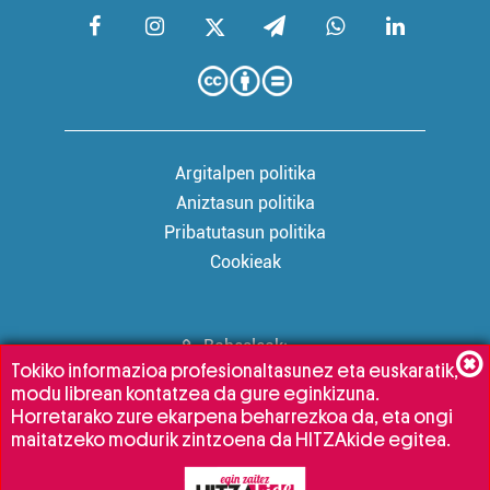
Argitalpen politika
Aniztasun politika
Pribatutasun politika
Cookieak
Babesleak:
Tokiko informazioa profesionaltasunez eta euskaratik,
modu librean kontatzea da gure eginkizuna.
Horretarako zure ekarpena beharrezkoa da, eta ongi
maitatzeko modurik zintzoena da HITZAkide egitea.