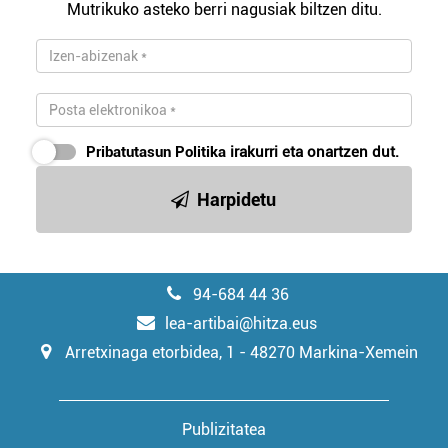
Mutrikuko asteko berri nagusiak biltzen ditu.
irakurri
Pribatutasun Politika
irakurri eta onartzen dut.
Harpidetu
94-684 44 36
lea-artibai@hitza.eus
Arretxinaga etorbidea, 1 - 48270 Markina-Xemein
Publizitatea