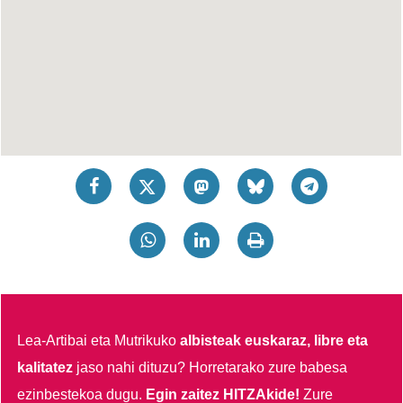
Lea-Artibai eta Mutrikuko
albisteak euskaraz, libre eta
kalitatez
jaso nahi dituzu?
Horretarako zure babesa
ezinbestekoa dugu.
Egin zaitez HITZAkide!
Zure