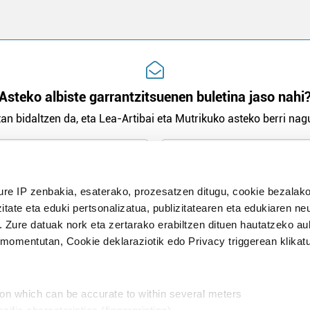
Asteko albiste garrantzitsuenen buletina jaso nahi
an bidaltzen da, eta Lea-Artibai eta Mutrikuko asteko berri nagu
n Politika
irakurri eta onartzen dut.
ure IP zenbakia, esaterako, prozesatzen ditugu, cookie bezalako
H
itate eta eduki pertsonalizatua, publizitatearen eta edukiaren ne
. Zure datuak nork eta zertarako erabiltzen dituen hautatzeko a
omentutan, Cookie deklaraziotik edo Privacy triggerean klikat
Publizitatea
ion which can be accurate to within several meters
in