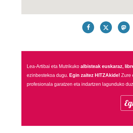
Lea-Artibai eta Mutrikuko
albisteak euskaraz, libre
ezinbestekoa dugu.
Egin zaitez HITZAkide!
Zure 
profesionala garatzen eta indartzen lagunduko duz
Eg