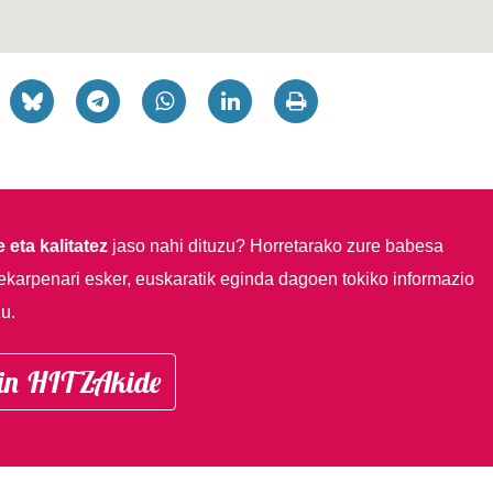
 eta kalitatez
jaso nahi dituzu?
Horretarako zure babesa
ekarpenari esker, euskaratik eginda dagoen tokiko informazio
u.
in HITZAkide