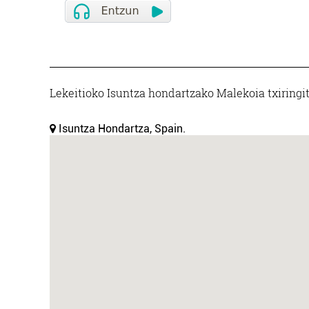
Lekeitioko Isuntza hondartzako Malekoia txiringi
Isuntza Hondartza, Spain.