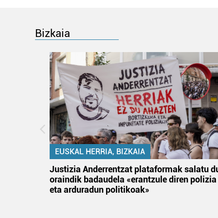
Bizkaia
EUSKAL HERRIA, BIZKAIA
an
Justizia Anderrentzat plataformak salatu d
oraindik badaudela «erantzule diren polizia
eta arduradun politikoak»