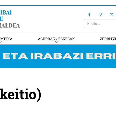
IMEDIA
AGURRAK / ESKELAK
ZERBITZ
keitio)