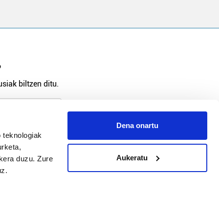
?
siak biltzen ditu.
Dena onartu
 teknologiak
arpidetu
urketa,
Aukeratu
ukera duzu. Zure
uz.
Argitalpen politika
Aniztasun politika
Pribatutasun politika