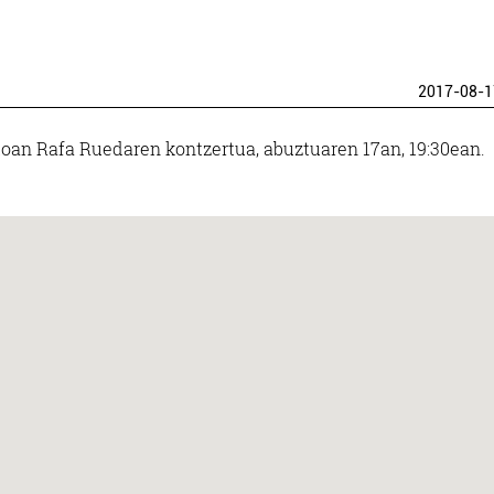
2017-08-1
toan Rafa Ruedaren kontzertua, abuztuaren 17an, 19:30ean.