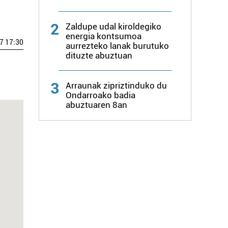
2
Zaldupe udal kiroldegiko
energia kontsumoa
7 17:30
aurrezteko lanak burutuko
dituzte abuztuan
3
Arraunak zipriztinduko du
Ondarroako badia
abuztuaren 8an