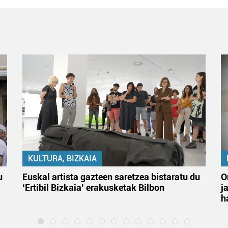
KULTURA, BIZKAIA
u
Euskal artista gazteen saretzea bistaratu du
O
‘Ertibil Bizkaia’ erakusketak Bilbon
j
h