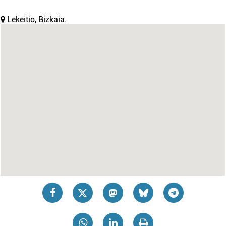
Lekeitio, Bizkaia.