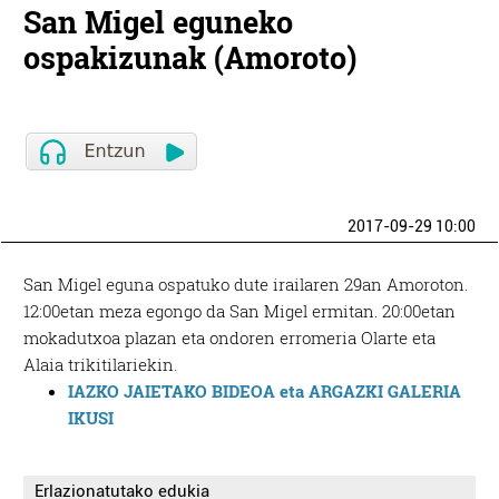
San Migel eguneko
ospakizunak (Amoroto)
2017-09-29 10:00
San Migel eguna ospatuko dute irailaren 29an Amoroton.
12:00etan meza egongo da San Migel ermitan. 20:00etan
mokadutxoa plazan eta ondoren erromeria Olarte eta
Alaia trikitilariekin.
IAZKO JAIETAKO BIDEOA eta ARGAZKI GALERIA
IKUSI
Erlazionatutako edukia