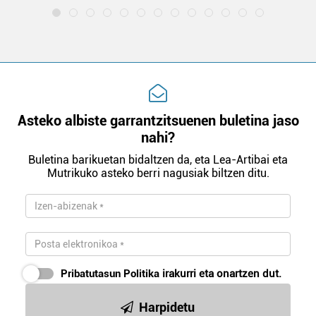
Webgune honek cookie propioak eta hirugarrenen cookie-
fitxategiak erabiltzen ditu. Zure esperientzia eta
zerbitzuak hobetzeko asmoz, cookie teknologiaz
baliatzen gara. Ohar hau onartuz gero, teknologia hori
erabiltzeko baimen esplizitua ematen diguzu.
Gehiago
irakurri
Asteko albiste garrantzitsuenen buletina jaso
nahi?
Buletina barikuetan bidaltzen da, eta Lea-Artibai eta
Mutrikuko asteko berri nagusiak biltzen ditu.
Pribatutasun Politika
irakurri eta onartzen dut.
Harpidetu