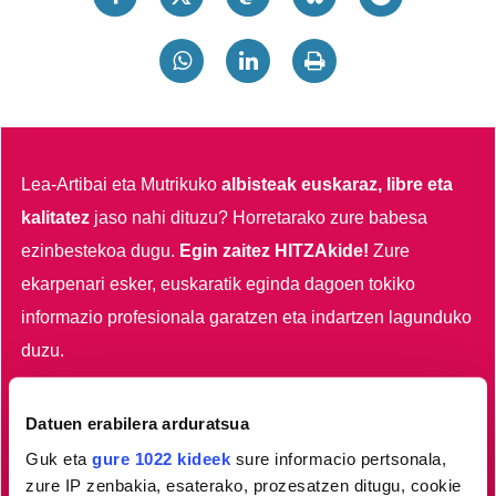
Lea-Artibai eta Mutrikuko
albisteak euskaraz, libre eta
kalitatez
jaso nahi dituzu?
Horretarako zure babesa
ezinbestekoa dugu.
Egin zaitez HITZAkide!
Zure
ekarpenari esker, euskaratik eginda dagoen tokiko
informazio profesionala garatzen eta indartzen lagunduko
duzu.
Egin HITZAkide
Datuen erabilera arduratsua
Guk eta
gure 1022 kideek
sure informacio pertsonala,
zure IP zenbakia, esaterako, prozesatzen ditugu, cookie