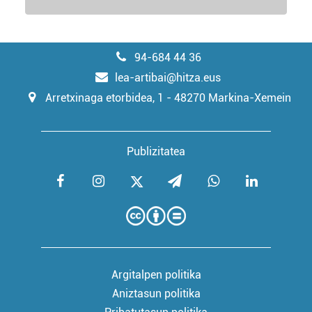
94-684 44 36
lea-artibai@hitza.eus
Arretxinaga etorbidea, 1 - 48270 Markina-Xemein
Publizitatea
Argitalpen politika
Aniztasun politika