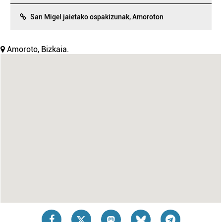
San Migel jaietako ospakizunak, Amoroton
Amoroto, Bizkaia.