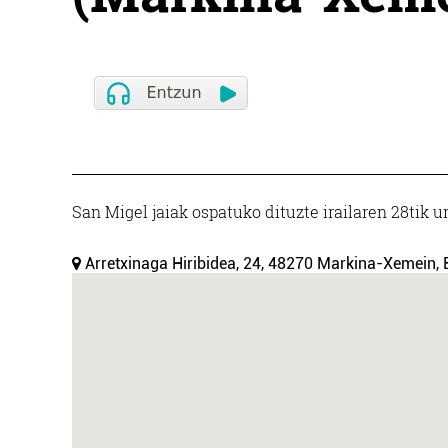
San Migel jaiak ospatuko dituzte irailaren 28tik
Arretxinaga Hiribidea, 24, 48270 Markina-Xemein, 