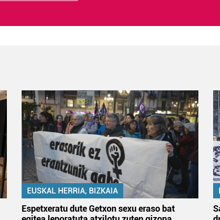
EUSKAL HERRIA, BIZKAIA
Espetxeratu dute Getxon sexu eraso bat
S
egitea leporatuta atxilotu zuten gizona
d