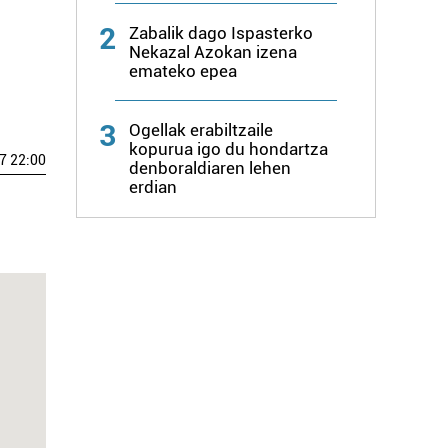
2
Zabalik dago Ispasterko
Nekazal Azokan izena
emateko epea
3
Ogellak erabiltzaile
kopurua igo du hondartza
7 22:00
denboraldiaren lehen
erdian