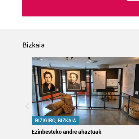
Bizkaia
BIZIGIRO, BIZKAIA
na
Ezinbesteko andre ahaztuak