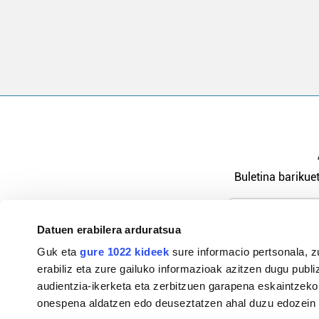
Buletina barikuet
Datuen erabilera arduratsua
Pribatutasu
Guk eta
gure 1022 kideek
sure informacio pertsonala, z
erabiliz eta zure gailuko informazioak azitzen dugu publiz
audientzia-ikerketa eta zerbitzuen garapena eskaintzeko
onespena aldatzen edo deuseztatzen ahal duzu edozein m