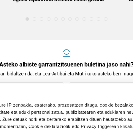
Asteko albiste garrantzitsuenen buletina jaso nahi
an bidaltzen da, eta Lea-Artibai eta Mutrikuko asteko berri nagu
n Politika
irakurri eta onartzen dut.
ure IP zenbakia, esaterako, prozesatzen ditugu, cookie bezalako
H
itate eta eduki pertsonalizatua, publizitatearen eta edukiaren ne
. Zure datuak nork eta zertarako erabiltzen dituen hautatzeko a
omentutan, Cookie deklaraziotik edo Privacy triggerean klikat