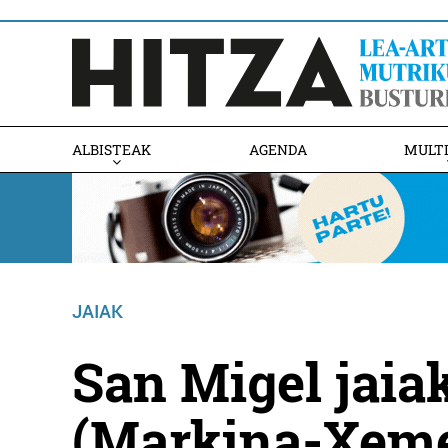
ALBISTEAK
AGENDA
MULT
JAIAK
San Migel jaia
(Markina-Xeme