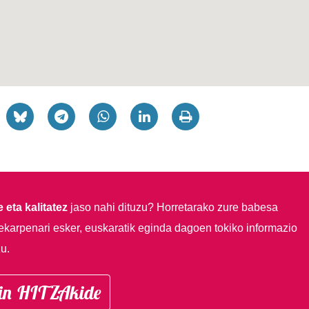
 eta kalitatez
jaso nahi dituzu?
Horretarako zure babesa
ekarpenari esker, euskaratik eginda dagoen tokiko informazio
u.
in HITZAkide