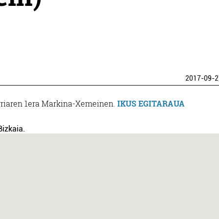
2017-09-2
 urriaren 1era Markina-Xemeinen.
IKUS EGITARAUA
Bizkaia.