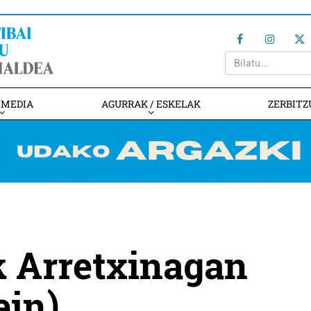
IMEDIA
AGURRAK / ESKELAK
ZERBITZ
k Arretxinagan
in)