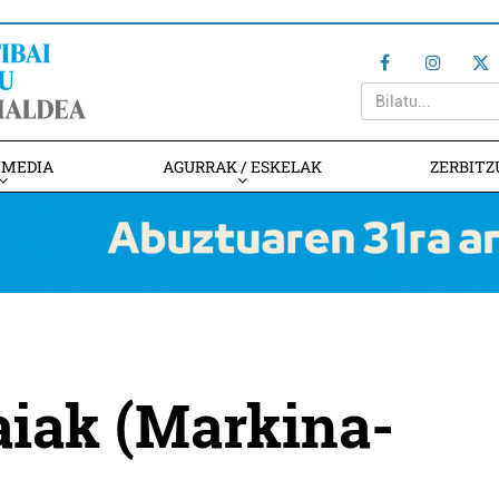
IMEDIA
AGURRAK / ESKELAK
ZERBITZ
aiak (Markina-