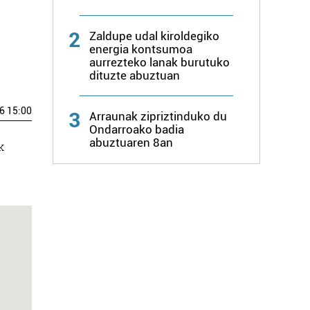
2
Zaldupe udal kiroldegiko
energia kontsumoa
aurrezteko lanak burutuko
dituzte abuztuan
6 15:00
3
Arraunak zipriztinduko du
Ondarroako badia
abuztuaren 8an
k