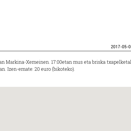
2017-05-0
6an Markina-Xemeinen. 17:00etan mus eta briska txapelketa
an. Izen-emate: 20 euro (bikoteko).