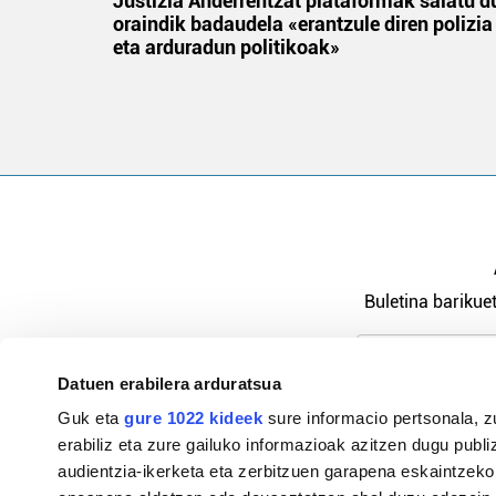
an
Justizia Anderrentzat plataformak salatu d
oraindik badaudela «erantzule diren polizia
eta arduradun politikoak»
Buletina barikuet
Datuen erabilera arduratsua
Pribatutasu
Guk eta
gure 1022 kideek
sure informacio pertsonala, z
erabiliz eta zure gailuko informazioak azitzen dugu publiz
audientzia-ikerketa eta zerbitzuen garapena eskaintzeko