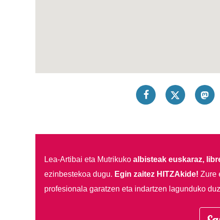
Lea-Artibai eta Mutrikuko
albisteak euskaraz, libre
ezinbestekoa dugu.
Egin zaitez HITZAkide!
Zure 
profesionala garatzen eta indartzen lagunduko duz
Eg