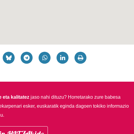
 eta kalitatez
jaso nahi dituzu?
Horretarako zure babesa
ekarpenari esker, euskaratik eginda dagoen tokiko informazio
u.
in HITZAkide