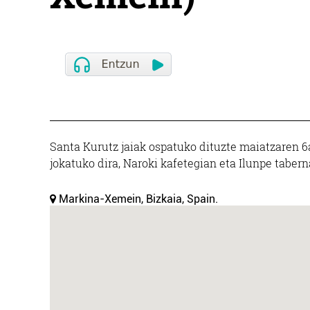
Santa Kurutz jaiak ospatuko dituzte maiatzaren 
jokatuko dira, Naroki kafetegian eta Ilunpe tabern
Markina-Xemein, Bizkaia, Spain.