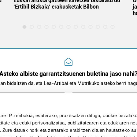
u
Euskal artista gazteen saretzea bistaratu du
O
‘Ertibil Bizkaia’ erakusketak Bilbon
j
h
Asteko albiste garrantzitsuenen buletina jaso nahi
an bidaltzen da, eta Lea-Artibai eta Mutrikuko asteko berri nagu
n Politika
irakurri eta onartzen dut.
ure IP zenbakia, esaterako, prozesatzen ditugu, cookie bezalako
H
itate eta eduki pertsonalizatua, publizitatearen eta edukiaren ne
. Zure datuak nork eta zertarako erabiltzen dituen hautatzeko a