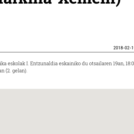
2018-02-1
a eskolak I. Entzunaldia eskainiko du otsailaren 19an, 18:0
 (2. gelan).