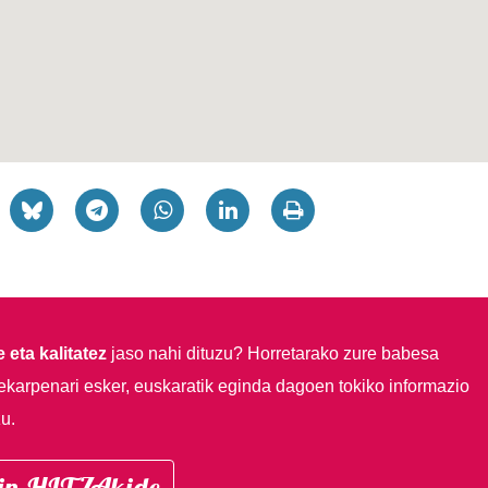
 eta kalitatez
jaso nahi dituzu?
Horretarako zure babesa
ekarpenari esker, euskaratik eginda dagoen tokiko informazio
u.
in HITZAkide