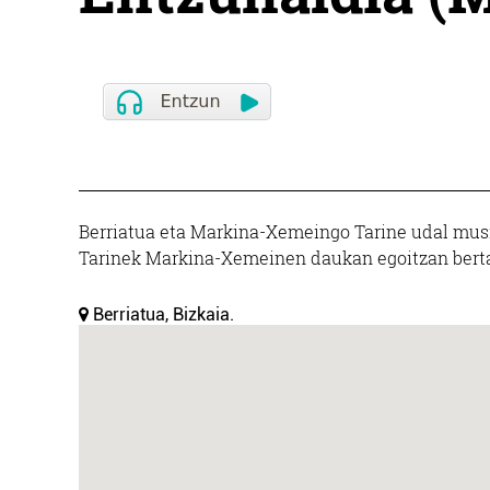
Berriatua eta Markina-Xemeingo Tarine udal musik
Tarinek Markina-Xemeinen daukan egoitzan bertan
Berriatua, Bizkaia.