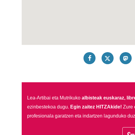
Lea-Artibai eta Mutrikuko
albisteak euskaraz, libre
ezinbestekoa dugu.
Egin zaitez HITZAkide!
Zure 
profesionala garatzen eta indartzen lagunduko duz
Eg