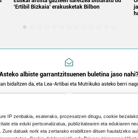
u
Euskal artista gazteen saretzea bistaratu du
O
‘Ertibil Bizkaia’ erakusketak Bilbon
j
h
Asteko albiste garrantzitsuenen buletina jaso nahi
an bidaltzen da, eta Lea-Artibai eta Mutrikuko asteko berri nagu
n Politika
irakurri eta onartzen dut.
ure IP zenbakia, esaterako, prozesatzen ditugu, cookie bezalako
H
itate eta eduki pertsonalizatua, publizitatearen eta edukiaren ne
. Zure datuak nork eta zertarako erabiltzen dituen hautatzeko a