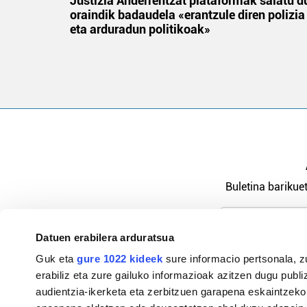
an
Justizia Anderrentzat plataformak salatu d
oraindik badaudela «erantzule diren polizia
eta arduradun politikoak»
Buletina barikuet
Datuen erabilera arduratsua
Pribatutasu
Guk eta
gure 1022 kideek
sure informacio pertsonala, z
erabiliz eta zure gailuko informazioak azitzen dugu publiz
audientzia-ikerketa eta zerbitzuen garapena eskaintzeko