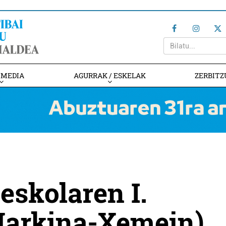
IMEDIA
AGURRAK / ESKELAK
ZERBITZ
eskolaren I.
Markina-Xemein)