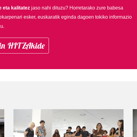
 eta kalitatez
jaso nahi dituzu?
Horretarako zure babesa
ekarpenari esker, euskaratik eginda dagoen tokiko informazio
u.
in HITZAkide