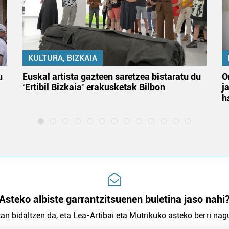
KULTURA, BIZKAIA
u
Euskal artista gazteen saretzea bistaratu du
O
‘Ertibil Bizkaia’ erakusketak Bilbon
j
h
Asteko albiste garrantzitsuenen buletina jaso nahi
an bidaltzen da, eta Lea-Artibai eta Mutrikuko asteko berri nagu