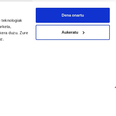
Dena onartu
 teknologiak
arpidetu
urketa,
Aukeratu
ukera duzu. Zure
uz.
Argitalpen politika
Aniztasun politika
Pribatutasun politika
Cookieak
arako zure ekarpena
 cookieak
iltzeko eta
deen zerrenda,