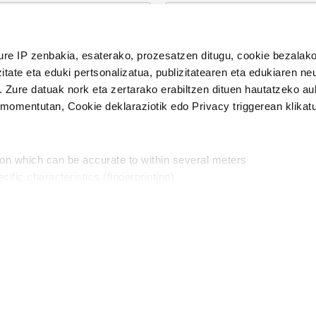
n Politika
irakurri eta onartzen dut.
ure IP zenbakia, esaterako, prozesatzen ditugu, cookie bezalako
H
itate eta eduki pertsonalizatua, publizitatearen eta edukiaren ne
. Zure datuak nork eta zertarako erabiltzen dituen hautatzeko a
omentutan, Cookie deklaraziotik edo Privacy triggerean klikat
Publizitatea
ion which can be accurate to within several meters
in
cific characteristics (fingerprinting)
d and set your preferences in the
details section
.
aratik, modu librean kontatzea da gure eginkizuna. Horret
intzoena da HITZAkide egitea.
n ditugu, zure IP zenbakia, besteak beste, teknologia erabiliz,
Babesleak:
, iragarkiak eta edukia neurtzeko, jendeari buruzko informazioa b
abiltzen dituen hauta dezakezu.
interes komertzial legitimoetan babesten dira. Ikusi gure bazki
ta horren aurka nola egin dezakezun ikusteko.