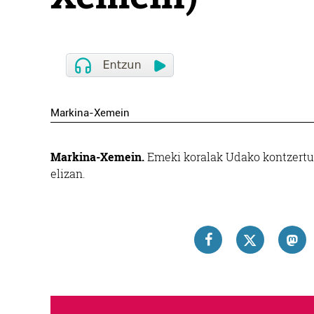
Markina-Xemein
Markina-Xemein.
Emeki koralak Udako kontzertu
elizan.