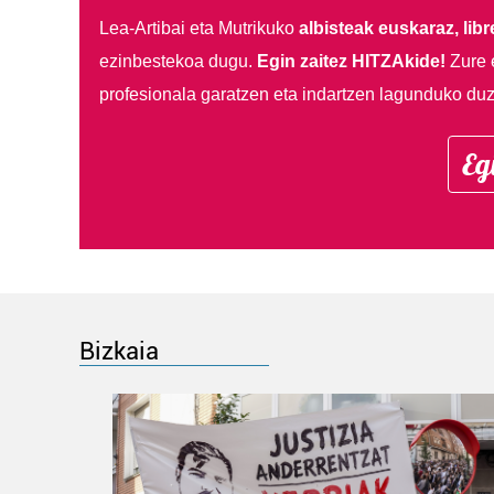
Lea-Artibai eta Mutrikuko
albisteak euskaraz, libre
ezinbestekoa dugu.
Egin zaitez HITZAkide!
Zure 
profesionala garatzen eta indartzen lagunduko duz
Eg
Bizkaia