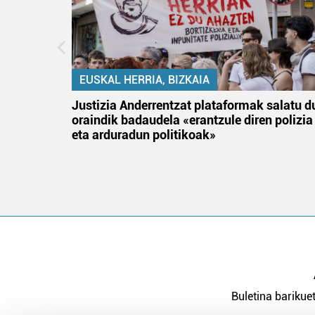
EUSKAL HERRIA, BIZKAIA
an
Justizia Anderrentzat plataformak salatu d
oraindik badaudela «erantzule diren polizia
eta arduradun politikoak»
Buletina barikuet