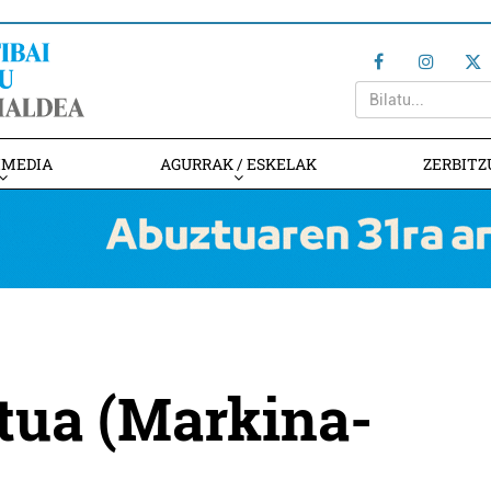
IMEDIA
AGURRAK / ESKELAK
ZERBITZ
tua (Markina-