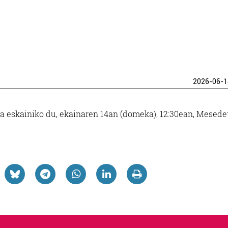
2026-06-1
a eskainiko du, ekainaren 14an (domeka), 12:30ean, Mesede