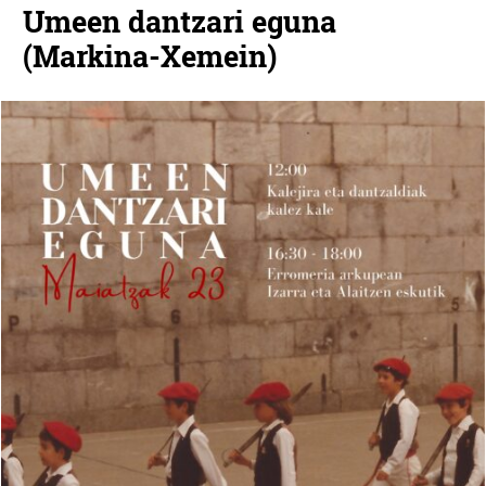
Umeen dantzari eguna
(Markina-Xemein)