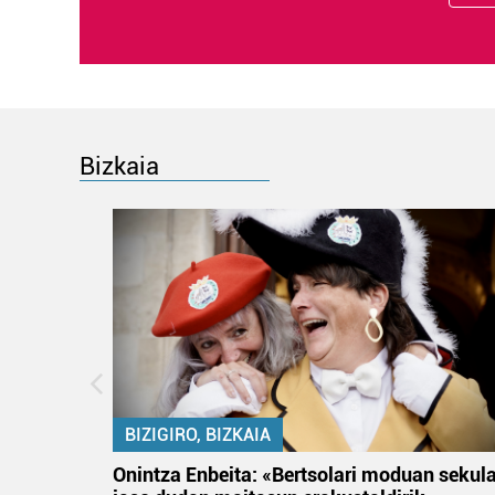
Bizkaia
BIZIGIRO, BIZKAIA
na
Onintza Enbeita: «Bertsolari moduan sekul