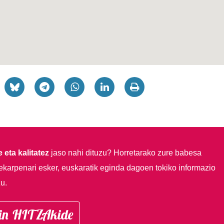
 eta kalitatez
jaso nahi dituzu?
Horretarako zure babesa
ekarpenari esker, euskaratik eginda dagoen tokiko informazio
u.
in HITZAkide