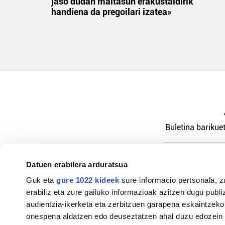
jaso dudan maitasun erakustaldirik
handiena da pregoilari izatea»
Buletina barikuet
Datuen erabilera arduratsua
Pribatutasu
Guk eta
gure 1022 kideek
sure informacio pertsonala, z
erabiliz eta zure gailuko informazioak azitzen dugu publiz
audientzia-ikerketa eta zerbitzuen garapena eskaintzeko
onespena aldatzen edo deuseztatzen ahal duzu edozein m