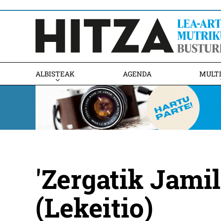
ALBISTEAK
AGENDA
MULT
'Zergatik Jamil
(Lekeitio)