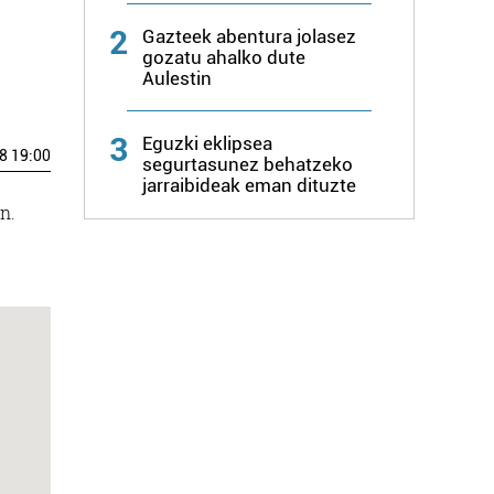
2
Gazteek abentura jolasez
gozatu ahalko dute
Aulestin
3
Eguzki eklipsea
8 19:00
segurtasunez behatzeko
jarraibideak eman dituzte
n.