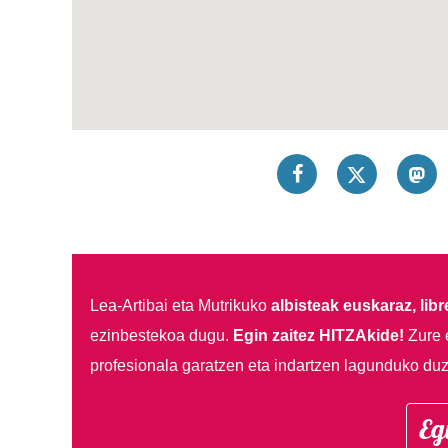
Lea-Artibai eta Mutrikuko
albisteak euskaraz, libre
ezinbestekoa dugu.
Egin zaitez HITZAkide!
Zure 
profesionala garatzen eta indartzen lagunduko duz
Eg