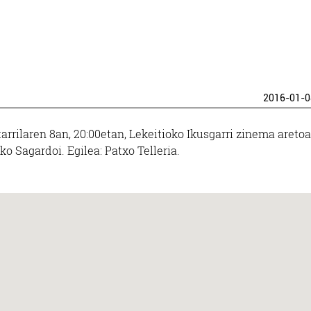
2016-01-0
arrilaren 8an, 20:00etan, Lekeitioko Ikusgarri zinema aretoa
ko Sagardoi. Egilea: Patxo Telleria.