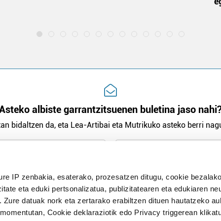
e
Asteko albiste garrantzitsuenen buletina jaso nahi
an bidaltzen da, eta Lea-Artibai eta Mutrikuko asteko berri nagu
n Politika
irakurri eta onartzen dut.
ure IP zenbakia, esaterako, prozesatzen ditugu, cookie bezalako
H
itate eta eduki pertsonalizatua, publizitatearen eta edukiaren ne
. Zure datuak nork eta zertarako erabiltzen dituen hautatzeko a
omentutan, Cookie deklaraziotik edo Privacy triggerean klikat