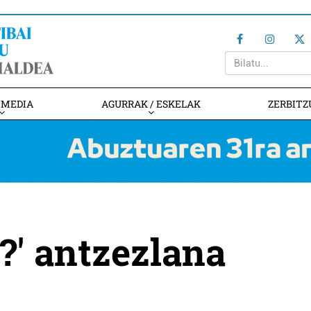
IMEDIA
AGURRAK / ESKELAK
ZERBITZ
?' antzezlana