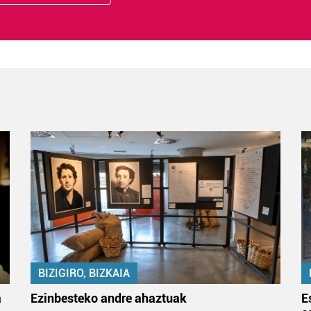
BIZIGIRO, BIZKAIA
a
Ezinbesteko andre ahaztuak
E