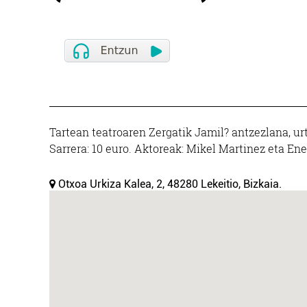
Tartean teatroaren Zergatik Jamil? antzezlana, urt
Sarrera: 10 euro. Aktoreak: Mikel Martinez eta Ene
Otxoa Urkiza Kalea, 2, 48280 Lekeitio, Bizkaia.