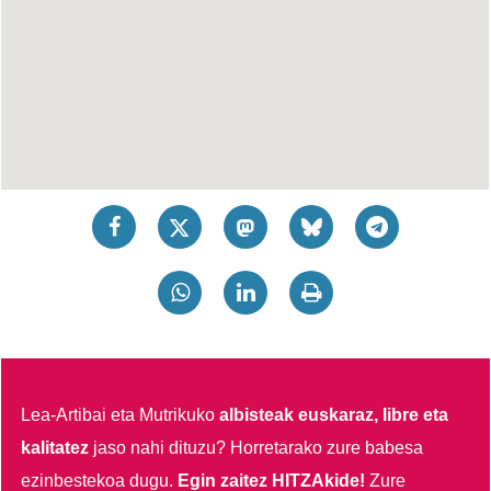
Lea-Artibai eta Mutrikuko
albisteak euskaraz, libre eta
kalitatez
jaso nahi dituzu?
Horretarako zure babesa
ezinbestekoa dugu.
Egin zaitez HITZAkide!
Zure