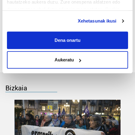
Nekazal Azokan izena
hautatzeko aukera duzu. Zure onespena aldatzen edo
emateko epea
deuseztatzen ahal duzu edozein momentutan, Cookie
deklaraziotik edo Privacy triggerean klikatuz.
Xehetasunak ikusi
3
Ogellak erabiltzaile
kopurua igo du hondartza
If you allow, we would also like to:
denboraldiaren lehen
Collect information about your geographical
Dena onartu
erdian
location which can be accurate to within several
meters
Aukeratu
Identify your device by actively scanning it for
specific characteristics (fingerprinting)
Find out more about how your personal data is processed
and set your preferences in the
details section
.
Bizkaia
Guk eta gure bazkideek zure datu pertsonalak
prozesatzen ditugu, zure IP zenbakia, besteak beste,
teknologia erabiliz, cookieak adibidez, iragarki eta eduki
pertsonalizatuak eskaintzeko, iragarkiak eta edukia
neurtzeko, jendeari buruzko informazioa biltzeko eta
produktuak garatzeko. Zure datuak nork eta zertarako