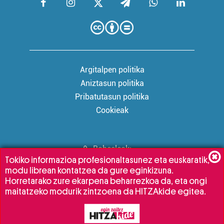
Argitalpen politika
Aniztasun politika
Pribatutasun politika
Cookieak
Babesleak:
Tokiko informazioa profesionaltasunez eta euskaratik,
modu librean kontatzea da gure eginkizuna.
Horretarako zure ekarpena beharrezkoa da, eta ongi
maitatzeko modurik zintzoena da HITZAkide egitea.