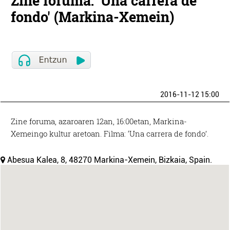
Zine foruma: 'Una carrera de
fondo' (Markina-Xemein)
2016-11-12 15:00
Zine foruma, azaroaren 12an, 16:00etan, Markina-
Xemeingo kultur aretoan. Filma: ‘Una carrera de fondo’.
Abesua Kalea, 8, 48270 Markina-Xemein, Bizkaia, Spain.