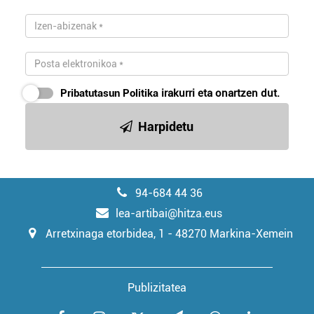
irakurri
Pribatutasun Politika
irakurri eta onartzen dut.
Harpidetu
94-684 44 36
lea-artibai@hitza.eus
Arretxinaga etorbidea, 1 - 48270 Markina-Xemein
Publizitatea