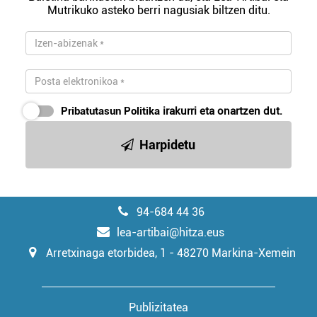
Mutrikuko asteko berri nagusiak biltzen ditu.
irakurri
Pribatutasun Politika
irakurri eta onartzen dut.
Harpidetu
94-684 44 36
lea-artibai@hitza.eus
Arretxinaga etorbidea, 1 - 48270 Markina-Xemein
Publizitatea