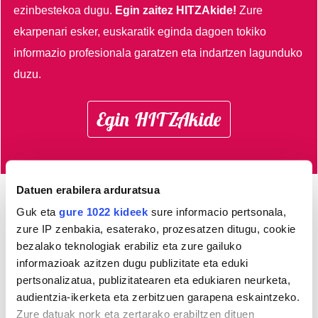
ezinbestekoa dugu.
Egin zaitez HITZAkide!
Zure
ekarpenari esker, euskaratik eginda dagoen tokiko
informazio profesionala garatzen eta indartzen lagunduko
duzu.
Egin HITZAkide
Datuen erabilera arduratsua
Guk eta
gure 1022 kideek
sure informacio pertsonala,
Azken 3 egunetako irakurrienak
zure IP zenbakia, esaterako, prozesatzen ditugu, cookie
bezalako teknologiak erabiliz eta zure gailuko
1
Aitziber Bengoetxea Lete:
informazioak azitzen dugu publizitate eta eduki
"Natura dut inspirazio iturri
pertsonalizatua, publizitatearen eta edukiaren neurketa,
nagusia"
audientzia-ikerketa eta zerbitzuen garapena eskaintzeko.
Zure datuak nork eta zertarako erabiltzen dituen