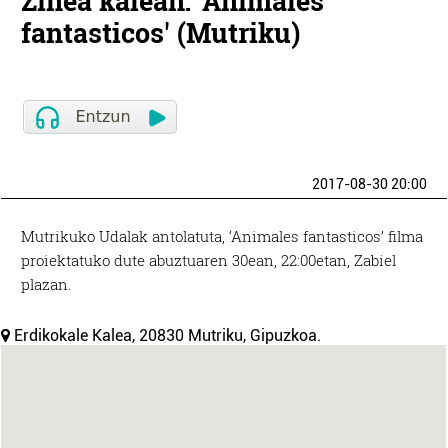
Zinea kalean: 'Animales
fantasticos' (Mutriku)
2017-08-30 20:00
Mutrikuko Udalak antolatuta, ‘Animales fantasticos’ filma
proiektatuko dute abuztuaren 30ean, 22:00etan, Zabiel
plazan.
Erdikokale Kalea, 20830 Mutriku, Gipuzkoa.