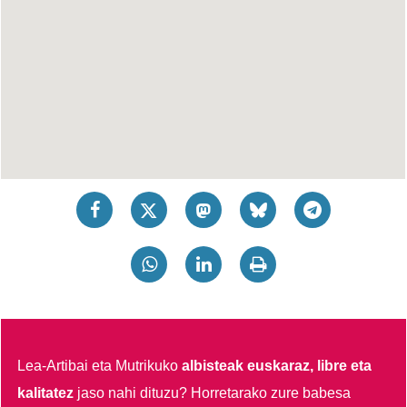
Lea-Artibai eta Mutrikuko
albisteak euskaraz, libre eta
kalitatez
jaso nahi dituzu?
Horretarako zure babesa