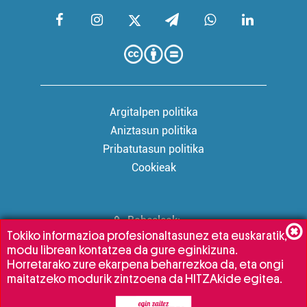
Argitalpen politika
Aniztasun politika
Pribatutasun politika
Cookieak
Babesleak:
Tokiko informazioa profesionaltasunez eta euskaratik,
modu librean kontatzea da gure eginkizuna.
Horretarako zure ekarpena beharrezkoa da, eta ongi
maitatzeko modurik zintzoena da HITZAkide egitea.