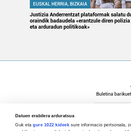
EUSKAL HERRIA, BIZKAIA
an
Justizia Anderrentzat plataformak salatu d
oraindik badaudela «erantzule diren polizia
eta arduradun politikoak»
Buletina barikuet
Datuen erabilera arduratsua
Pribatutasu
Guk eta
gure 1022 kideek
sure informacio pertsonala, z