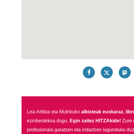
Lea-Artibai eta Mutrikuko
albisteak euskaraz, libre
ezinbestekoa dugu.
Egin zaitez HITZAkide!
Zure 
profesionala garatzen eta indartzen lagunduko duz