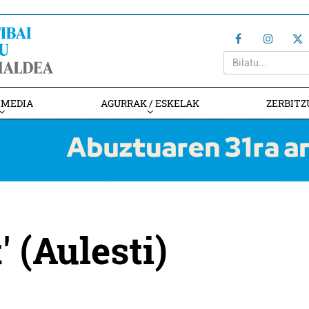
IMEDIA
AGURRAK / ESKELAK
ZERBITZ
' (Aulesti)