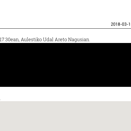
2018-03-1
17:30ean, Aulestiko Udal Areto Nagusian.
.