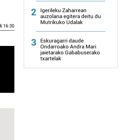
2
Igerileku Zaharrean
auzolana egitera deitu du
Mutrikuko Udalak
6 16:30
3
Eskuragarri daude
Ondarroako Andra Mari
jaietarako Gababuserako
txartelak