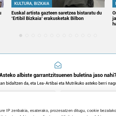
KULTURA, BIZKAIA
u
Euskal artista gazteen saretzea bistaratu du
O
‘Ertibil Bizkaia’ erakusketak Bilbon
j
h
Asteko albiste garrantzitsuenen buletina jaso nahi
an bidaltzen da, eta Lea-Artibai eta Mutrikuko asteko berri nagu
n Politika
irakurri eta onartzen dut.
ure IP zenbakia, esaterako, prozesatzen ditugu, cookie bezalako
H