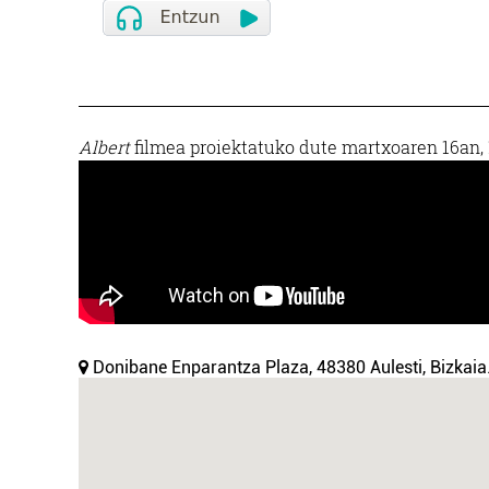
Albert
filmea proiektatuko dute martxoaren 16an, 
Donibane Enparantza Plaza, 48380 Aulesti, Bizkaia