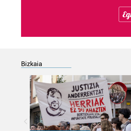
Eg
Bizkaia