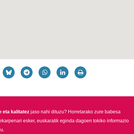
 eta kalitatez
jaso nahi dituzu?
Horretarako zure babesa
ekarpenari esker, euskaratik eginda dagoen tokiko informazio
u.