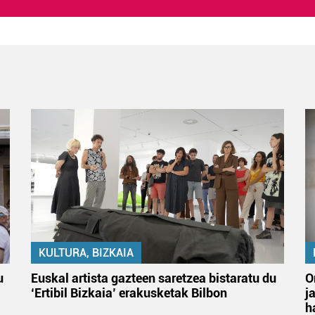
KULTURA, BIZKAIA
u
Euskal artista gazteen saretzea bistaratu du
O
‘Ertibil Bizkaia’ erakusketak Bilbon
j
h