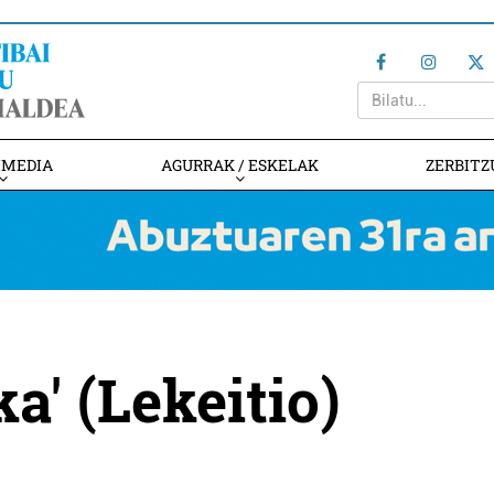
IMEDIA
AGURRAK / ESKELAK
ZERBITZ
a' (Lekeitio)