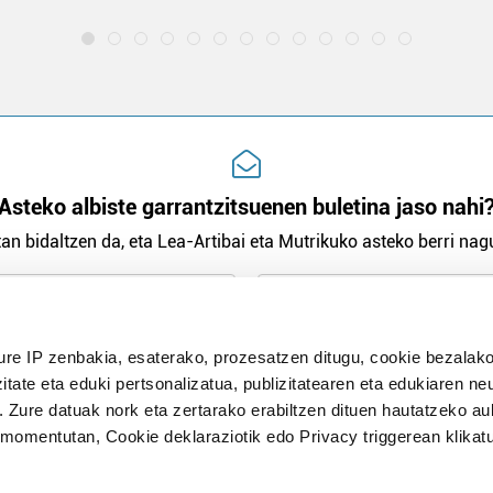
Asteko albiste garrantzitsuenen buletina jaso nahi
an bidaltzen da, eta Lea-Artibai eta Mutrikuko asteko berri nagu
n Politika
irakurri eta onartzen dut.
ure IP zenbakia, esaterako, prozesatzen ditugu, cookie bezalako
H
itate eta eduki pertsonalizatua, publizitatearen eta edukiaren ne
. Zure datuak nork eta zertarako erabiltzen dituen hautatzeko a
omentutan, Cookie deklaraziotik edo Privacy triggerean klikat
Publizitatea