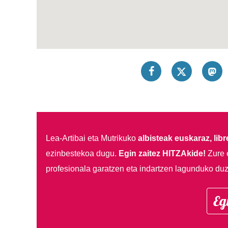
Lea-Artibai eta Mutrikuko
albisteak euskaraz, libre
ezinbestekoa dugu.
Egin zaitez HITZAkide!
Zure 
profesionala garatzen eta indartzen lagunduko duz
Eg