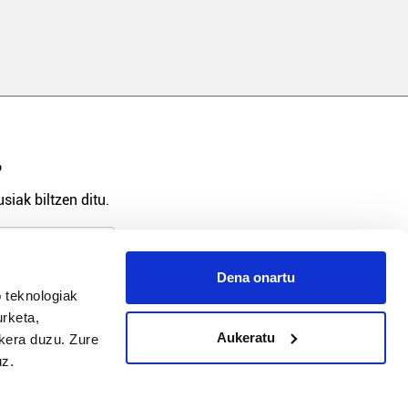
?
siak biltzen ditu.
Dena onartu
 teknologiak
arpidetu
urketa,
Aukeratu
ukera duzu. Zure
uz.
Argitalpen politika
Aniztasun politika