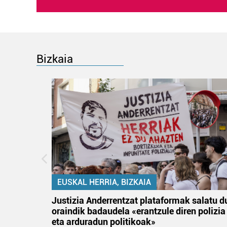
Bizkaia
EUSKAL HERRIA, BIZKAIA
an
Justizia Anderrentzat plataformak salatu d
oraindik badaudela «erantzule diren polizia
eta arduradun politikoak»