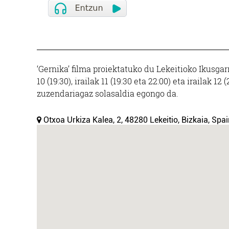
‘Gernika’ filma proiektatuko du Lekeitioko Ikusgarr
10 (19:30), irailak 11 (19:30 eta 22:00) eta irailak 1
zuzendariagaz solasaldia egongo da.
Otxoa Urkiza Kalea, 2, 48280 Lekeitio, Bizkaia, Spai