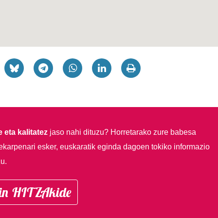
 eta kalitatez
jaso nahi dituzu?
Horretarako zure babesa
ekarpenari esker, euskaratik eginda dagoen tokiko informazio
u.
in HITZAkide