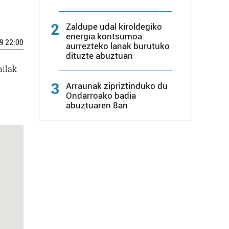
2
Zaldupe udal kiroldegiko
energia kontsumoa
9 22:00
aurrezteko lanak burutuko
dituzte abuztuan
ailak
3
Arraunak zipriztinduko du
Ondarroako badia
abuztuaren 8an