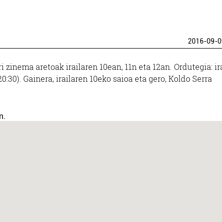
2016-09-0
i zinema aretoak irailaren 10ean, 11n eta 12an. Ordutegia: ir
2 (20:30). Gainera, irailaren 10eko saioa eta gero, Koldo Serra
n.