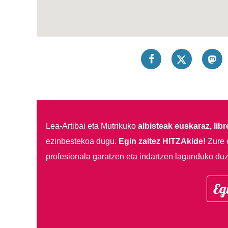
Lea-Artibai eta Mutrikuko
albisteak euskaraz, libre
ezinbestekoa dugu.
Egin zaitez HITZAkide!
Zure 
profesionala garatzen eta indartzen lagunduko duz
Eg