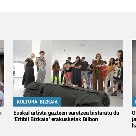
KULTURA, BIZKAIA
u
Euskal artista gazteen saretzea bistaratu du
O
‘Ertibil Bizkaia’ erakusketak Bilbon
j
h