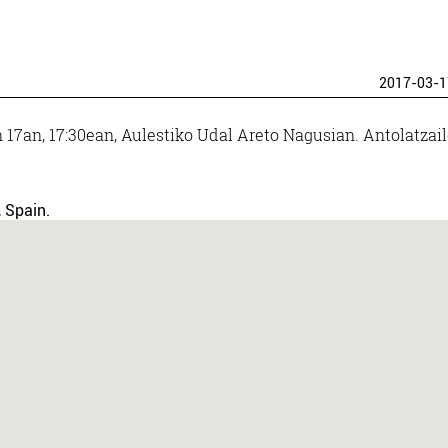
2017-03-1
17an, 17:30ean, Aulestiko Udal Areto Nagusian. Antolatzail
 Spain.