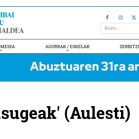
IMEDIA
AGURRAK / ESKELAK
ZERBITZ
sugeak' (Aulesti)