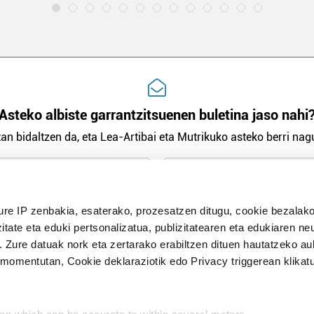
Asteko albiste garrantzitsuenen buletina jaso nahi
an bidaltzen da, eta Lea-Artibai eta Mutrikuko asteko berri nagu
n Politika
irakurri eta onartzen dut.
ure IP zenbakia, esaterako, prozesatzen ditugu, cookie bezalako
H
itate eta eduki pertsonalizatua, publizitatearen eta edukiaren ne
. Zure datuak nork eta zertarako erabiltzen dituen hautatzeko a
omentutan, Cookie deklaraziotik edo Privacy triggerean klikat
Publizitatea