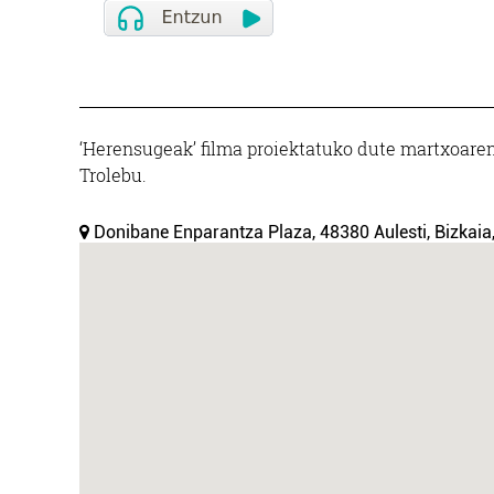
‘Herensugeak’ filma proiektatuko dute martxoaren 
Trolebu.
Donibane Enparantza Plaza, 48380 Aulesti, Bizkaia,