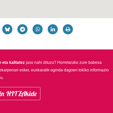
 eta kalitatez
jaso nahi dituzu?
Horretarako zure babesa
ekarpenari esker, euskaratik eginda dagoen tokiko informazio
u.
in HITZAkide