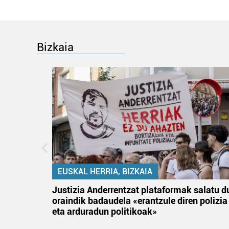
Bizkaia
EUSKAL HERRIA, BIZKAIA
an
Justizia Anderrentzat plataformak salatu d
oraindik badaudela «erantzule diren polizia
eta arduradun politikoak»