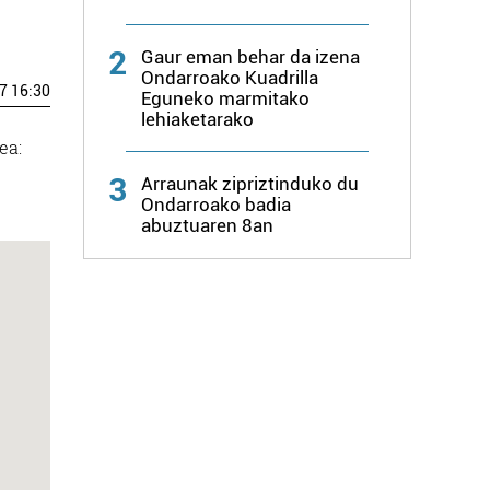
2
Gaur eman behar da izena
Ondarroako Kuadrilla
7 16:30
Eguneko marmitako
lehiaketarako
ea:
3
Arraunak zipriztinduko du
Ondarroako badia
abuztuaren 8an