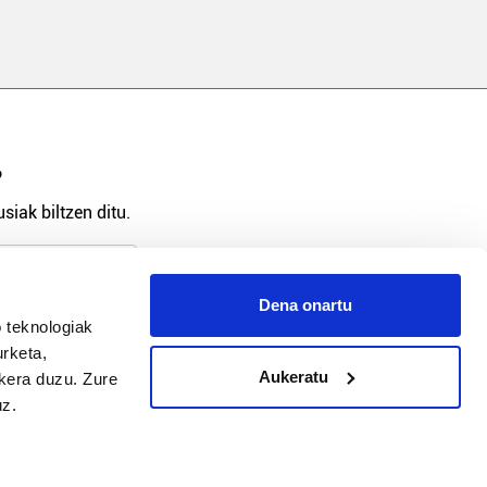
?
siak biltzen ditu.
Dena onartu
 teknologiak
arpidetu
urketa,
Aukeratu
ukera duzu. Zure
uz.
Argitalpen politika
Aniztasun politika