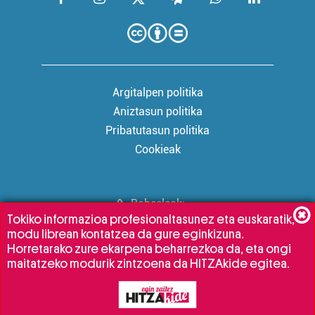
Argitalpen politika
Aniztasun politika
Pribatutasun politika
Cookieak
Babesleak:
Tokiko informazioa profesionaltasunez eta euskaratik,
modu librean kontatzea da gure eginkizuna.
Horretarako zure ekarpena beharrezkoa da, eta ongi
maitatzeko modurik zintzoena da HITZAkide egitea.