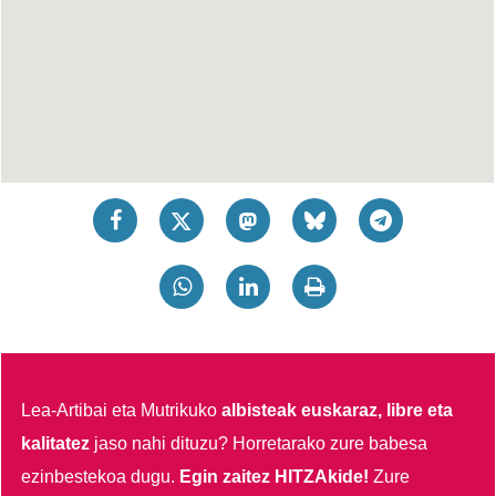
Lea-Artibai eta Mutrikuko
albisteak euskaraz, libre eta
kalitatez
jaso nahi dituzu?
Horretarako zure babesa
ezinbestekoa dugu.
Egin zaitez HITZAkide!
Zure