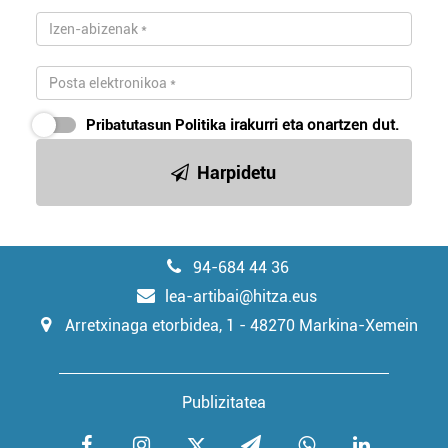
irakurri
Pribatutasun Politika
irakurri eta onartzen dut.
Harpidetu
94-684 44 36
lea-artibai@hitza.eus
Arretxinaga etorbidea, 1 - 48270 Markina-Xemein
Publizitatea