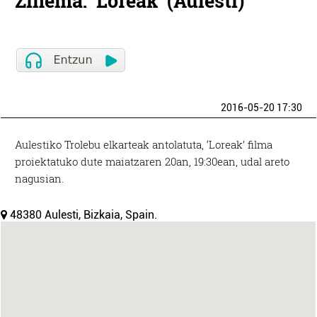
Zinema: 'Loreak' (Aulesti)
2016-05-20 17:30
Aulestiko Trolebu elkarteak antolatuta, ‘Loreak’ filma
proiektatuko dute maiatzaren 20an, 19:30ean, udal areto
nagusian.
48380 Aulesti, Bizkaia, Spain.