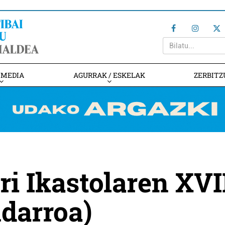
IMEDIA
AGURRAK / ESKELAK
ZERBITZ
i Ikastolaren XVI
ndarroa)