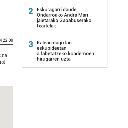
2
Eskuragarri daude
Ondarroako Andra Mari
jaietarako Gababuserako
txartelak
4 22:00
3
Kalean dago lan
eskubideetan
alfabetatzeko koadernoen
guna
hirugarren uzta
rol