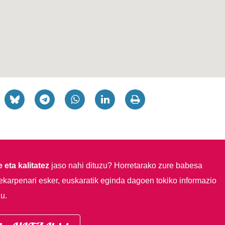
 eta kalitatez
jaso nahi dituzu?
Horretarako zure babesa
ekarpenari esker, euskaratik eginda dagoen tokiko informazio
u.