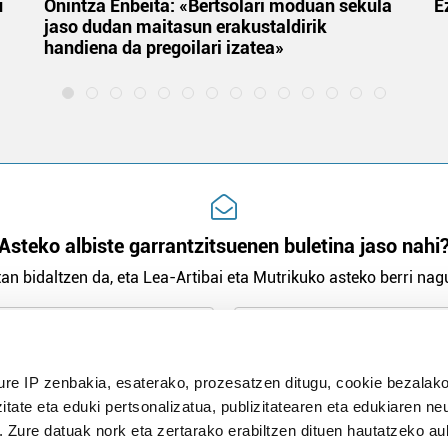
u
Onintza Enbeita: «Bertsolari moduan sekula
E
jaso dudan maitasun erakustaldirik
handiena da pregoilari izatea»
Asteko albiste garrantzitsuenen buletina jaso nahi
an bidaltzen da, eta Lea-Artibai eta Mutrikuko asteko berri nagu
n Politika
irakurri eta onartzen dut.
ure IP zenbakia, esaterako, prozesatzen ditugu, cookie bezalako
H
itate eta eduki pertsonalizatua, publizitatearen eta edukiaren ne
. Zure datuak nork eta zertarako erabiltzen dituen hautatzeko a