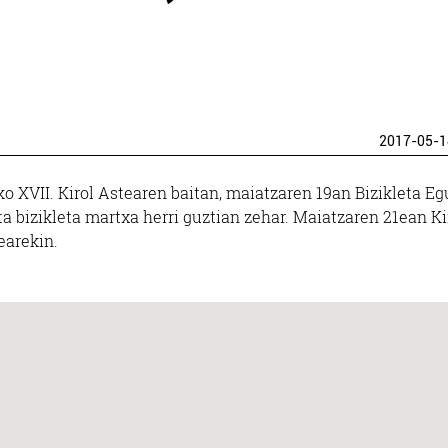
2017-05-1
o XVII. Kirol Astearen baitan, maiatzaren 19an Bizikleta E
 bizikleta martxa herri guztian zehar. Maiatzaren 21ean Ki
dearekin.