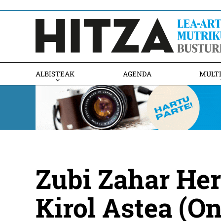
ALBISTEAK
AGENDA
MULT
Zubi Zahar Herr
Kirol Astea (O