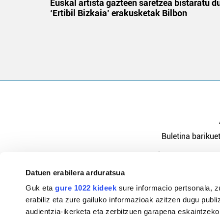
na
Euskal artista gazteen saretzea bistaratu d
‘Ertibil Bizkaia’ erakusketak Bilbon
Buletina barikuet
Datuen erabilera arduratsua
Pribatutasu
Guk eta
gure 1022 kideek
sure informacio pertsonala, z
erabiliz eta zure gailuko informazioak azitzen dugu publiz
audientzia-ikerketa eta zerbitzuen garapena eskaintzeko