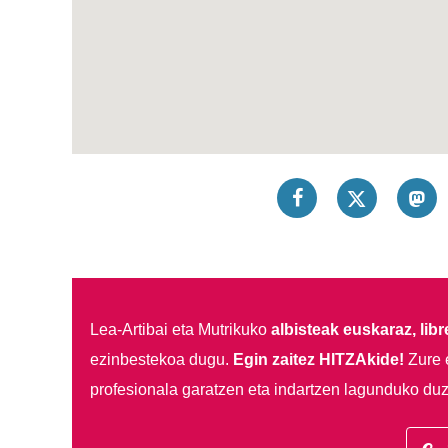
Lea-Artibai eta Mutrikuko
albisteak euskaraz, libre
ezinbestekoa dugu.
Egin zaitez HITZAkide!
Zure 
profesionala garatzen eta indartzen lagunduko duz