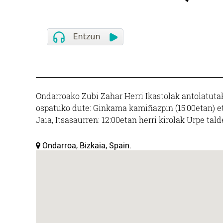
Ondarroako Zubi Zahar Herri Ikastolak antolatutak
ospatuko dute: Ginkama kamiñazpin (15:00etan) eta
Jaia, Itsasaurren: 12:00etan herri kirolak Urpe tal
Ondarroa, Bizkaia, Spain.