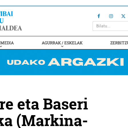
IMEDIA
AGURRAK / ESKELAK
ZERBITZ
re eta Baseri
ka (Markina-