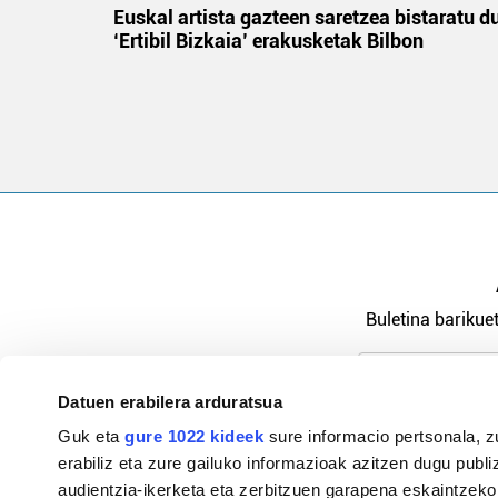
na
Euskal artista gazteen saretzea bistaratu d
‘Ertibil Bizkaia’ erakusketak Bilbon
Buletina barikuet
Datuen erabilera arduratsua
Pribatutasu
Guk eta
gure 1022 kideek
sure informacio pertsonala, z
erabiliz eta zure gailuko informazioak azitzen dugu publiz
audientzia-ikerketa eta zerbitzuen garapena eskaintzeko