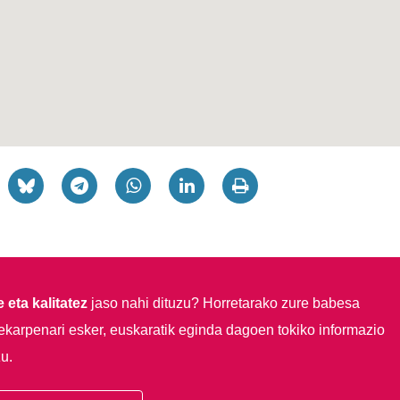
 eta kalitatez
jaso nahi dituzu?
Horretarako zure babesa
ekarpenari esker, euskaratik eginda dagoen tokiko informazio
u.