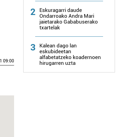
2
Eskuragarri daude
Ondarroako Andra Mari
jaietarako Gababuserako
txartelak
3
Kalean dago lan
eskubideetan
alfabetatzeko koadernoen
1 09:00
hirugarren uzta