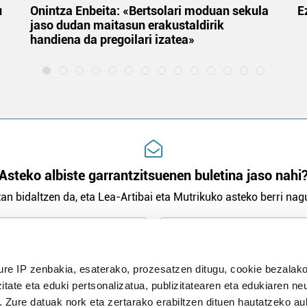
u
Onintza Enbeita: «Bertsolari moduan sekula
E
jaso dudan maitasun erakustaldirik
handiena da pregoilari izatea»
Asteko albiste garrantzitsuenen buletina jaso nahi
an bidaltzen da, eta Lea-Artibai eta Mutrikuko asteko berri nagu
n Politika
irakurri eta onartzen dut.
ure IP zenbakia, esaterako, prozesatzen ditugu, cookie bezalako
H
itate eta eduki pertsonalizatua, publizitatearen eta edukiaren ne
. Zure datuak nork eta zertarako erabiltzen dituen hautatzeko a