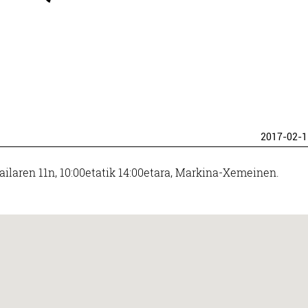
2017-02-1
ailaren 11n, 10:00etatik 14:00etara, Markina-Xemeinen.