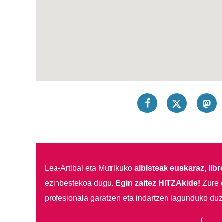
Lea-Artibai eta Mutrikuko
albisteak euskaraz, libre
ezinbestekoa dugu.
Egin zaitez HITZAkide!
Zure 
profesionala garatzen eta indartzen lagunduko duz