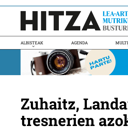
ALBISTEAK
AGENDA
MULT
Zuhaitz, Landa
tresnerien azo