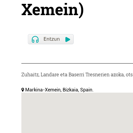
Xemein)
Zuhaitz, Landare eta Baserri Tresnerien azoka, ots
Markina-Xemein, Bizkaia, Spain.