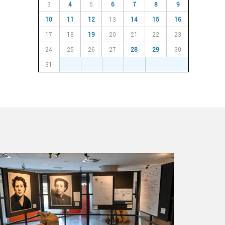
3
4
5
6
7
8
9
10
11
12
13
14
15
16
17
18
19
20
21
22
23
24
25
26
27
28
29
30
31
1
2
3
4
5
6