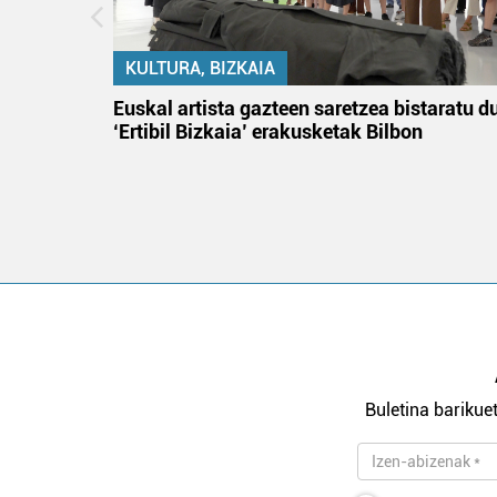
KULTURA, BIZKAIA
na
Euskal artista gazteen saretzea bistaratu d
‘Ertibil Bizkaia’ erakusketak Bilbon
Buletina barikuet