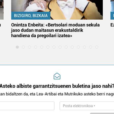
BIZIGIRO, BIZKAIA
u
Onintza Enbeita: «Bertsolari moduan sekula
E
jaso dudan maitasun erakustaldirik
handiena da pregoilari izatea»
Asteko albiste garrantzitsuenen buletina jaso nahi
an bidaltzen da, eta Lea-Artibai eta Mutrikuko asteko berri nagu