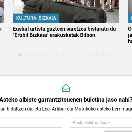
KULTURA, BIZKAIA
u
Euskal artista gazteen saretzea bistaratu du
O
‘Ertibil Bizkaia’ erakusketak Bilbon
j
h
Asteko albiste garrantzitsuenen buletina jaso nahi
an bidaltzen da, eta Lea-Artibai eta Mutrikuko asteko berri nagu