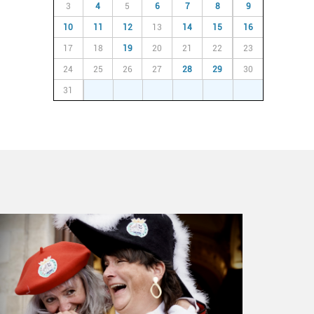
3
4
5
6
7
8
9
10
11
12
13
14
15
16
17
18
19
20
21
22
23
24
25
26
27
28
29
30
31
1
2
3
4
5
6