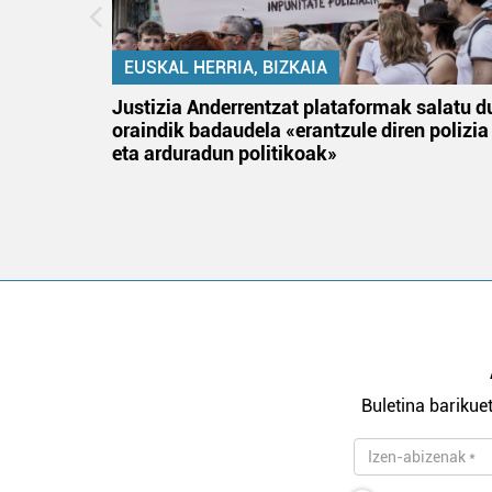
EUSKAL HERRIA, BIZKAIA
tik
Justizia Anderrentzat plataformak salatu d
 gizon
oraindik badaudela «erantzule diren polizia
eta arduradun politikoak»
Buletina barikuet