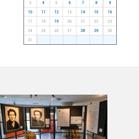
3
4
5
6
7
8
9
10
11
12
13
14
15
16
17
18
19
20
21
22
23
24
25
26
27
28
29
30
31
1
2
3
4
5
6