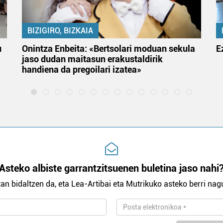
BIZIGIRO, BIZKAIA
u
Onintza Enbeita: «Bertsolari moduan sekula
E
jaso dudan maitasun erakustaldirik
handiena da pregoilari izatea»
Asteko albiste garrantzitsuenen buletina jaso nahi
an bidaltzen da, eta Lea-Artibai eta Mutrikuko asteko berri nagu