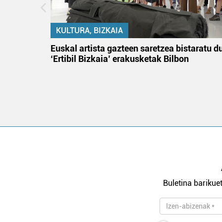
KULTURA, BIZKAIA
na
Euskal artista gazteen saretzea bistaratu d
‘Ertibil Bizkaia’ erakusketak Bilbon
Buletina barikuet