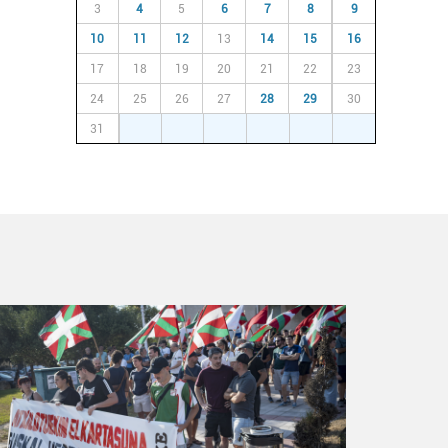
3
4
5
6
7
8
9
10
11
12
13
14
15
16
17
18
19
20
21
22
23
24
25
26
27
28
29
30
31
1
2
3
4
5
6