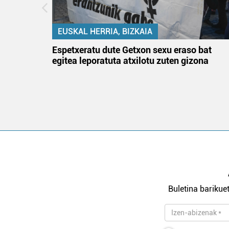
EUSKAL HERRIA, BIZKAIA
atzez»
Espetxeratu dute Getxon sexu eraso bat
egitea leporatuta atxilotu zuten gizona
Buletina barikuet