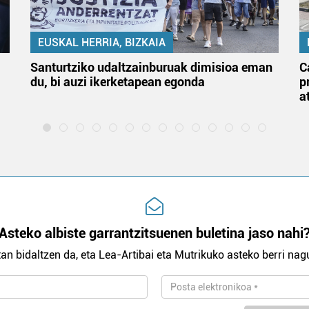
EUSKAL HERRIA, BIZKAIA
Santurtziko udaltzainburuak dimisioa eman
C
du, bi auzi ikerketapean egonda
p
a
Asteko albiste garrantzitsuenen buletina jaso nahi
an bidaltzen da, eta Lea-Artibai eta Mutrikuko asteko berri nagu