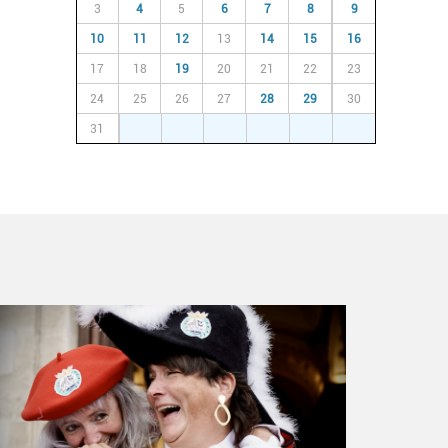
3
4
5
6
7
8
9
10
11
12
13
14
15
16
17
18
19
20
21
22
23
24
25
26
27
28
29
30
31
1
2
3
4
5
6