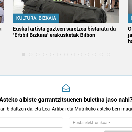
KULTURA, BIZKAIA
u
Euskal artista gazteen saretzea bistaratu du
O
‘Ertibil Bizkaia’ erakusketak Bilbon
j
h
Asteko albiste garrantzitsuenen buletina jaso nahi
an bidaltzen da, eta Lea-Artibai eta Mutrikuko asteko berri nagu