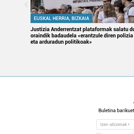
EUSKAL HERRIA, BIZKAIA
an
Justizia Anderrentzat plataformak salatu d
oraindik badaudela «erantzule diren polizia
eta arduradun politikoak»
Buletina barikuet