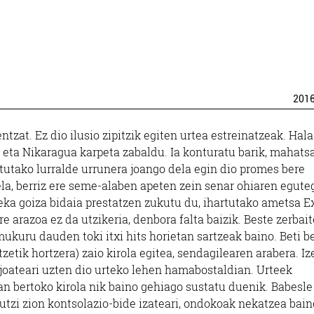
201
ntzat. Ez dio ilusio zipitzik egiten urtea estreinatzeak. Hala
a eta Nikaragua karpeta zabaldu. Ia konturatu barik, mahats
stutako lurralde urrunera joango dela egin dio promes bere
dela, berriz ere seme-alaben apeten zein senar ohiaren egute
ka goiza bidaia prestatzen zukutu du, ihartutako ametsa E
 arazoa ez da utzikeria, denbora falta baizik. Beste zerbai
mukuru dauden toki itxi hits horietan sartzeak baino. Beti b
tzetik hortzera) zaio kirola egitea, sendagilearen arabera. I
joateari uzten dio urteko lehen hamabostaldian. Urteek
an bertoko kirola nik baino gehiago sustatu duenik. Babesle
 utzi zion kontsolazio-bide izateari, ondokoak nekatzea bain