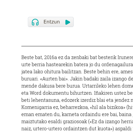
Beste bat, 2016a ez da zenbaki bat besterik Irunere
urte berria hastearekin batera jo du ordenagailur
jatea lako ohitura bailitzan. Beste behin ere, ame
buruari. «Aurten bai». Jakin badaki zaila izango 
mende dakusa bere burua. Urtarrileko lehen dome
eta Word dokumentu bihurtzen. Iñakiren ustez bere
beti lehentasuna, edozerk izerdiz blai eta jendez 
Komenigarria ez, beharrezkoa, «hil ala bizikoa» (hi
eman ematen du, karneta ordaindu ere bai, baina 
maiztutako esaldi graziosoak («Ez da izango herri
naiz, urtero-urtero ordaintzen dut kuota») aspaldi