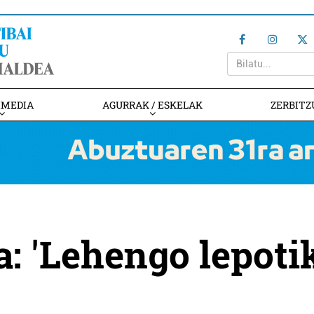
IMEDIA
AGURRAK / ESKELAK
ZERBITZ
a: 'Lehengo lepoti