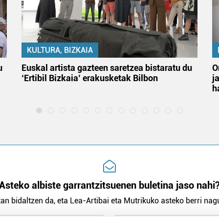
KULTURA, BIZKAIA
u
Euskal artista gazteen saretzea bistaratu du
O
‘Ertibil Bizkaia’ erakusketak Bilbon
j
h
Asteko albiste garrantzitsuenen buletina jaso nahi
an bidaltzen da, eta Lea-Artibai eta Mutrikuko asteko berri nagu