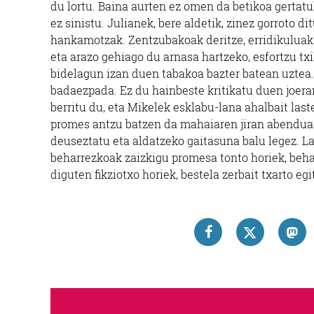
du lortu. Baina aurten ez omen da betikoa gertatu
ez sinistu. Julianek, bere aldetik, zinez gorroto d
hankamotzak. Zentzubakoak deritze, erridikuluak. 
eta arazo gehiago du arnasa hartzeko, esfortzu tx
bidelagun izan duen tabakoa bazter batean uztea
badaezpada. Ez du hainbeste kritikatu duen joera
berritu du, eta Mikelek esklabu-lana ahalbait las
promes antzu batzen da mahaiaren jiran abenduar
deuseztatu eta aldatzeko gaitasuna balu legez. Last
beharrezkoak zaizkigu promesa tonto horiek, beha
diguten fikziotxo horiek, bestela zerbait txarto eg