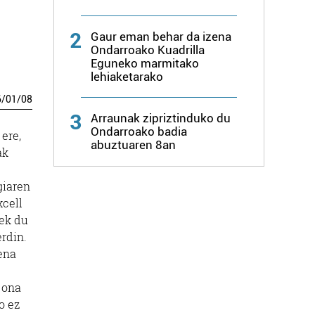
2
Gaur eman behar da izena
Ondarroako Kuadrilla
Eguneko marmitako
lehiaketarako
6
/
01
/
08
3
Arraunak zipriztinduko du
Ondarroako badia
 ere,
abuztuaren 8an
ak
giaren
xcell
tek du
erdin.
zena
 ona
o ez