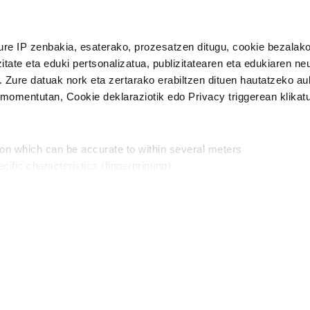
n Politika
irakurri eta onartzen dut.
ure IP zenbakia, esaterako, prozesatzen ditugu, cookie bezalako
H
itate eta eduki pertsonalizatua, publizitatearen eta edukiaren ne
. Zure datuak nork eta zertarako erabiltzen dituen hautatzeko a
omentutan, Cookie deklaraziotik edo Privacy triggerean klikat
Publizitatea
ion which can be accurate to within several meters
in
cific characteristics (fingerprinting)
d and set your preferences in the
details section
.
aratik, modu librean kontatzea da gure eginkizuna. Horret
intzoena da HITZAkide egitea.
n ditugu, zure IP zenbakia, besteak beste, teknologia erabiliz,
Babesleak:
, iragarkiak eta edukia neurtzeko, jendeari buruzko informazioa b
abiltzen dituen hauta dezakezu.
interes komertzial legitimoetan babesten dira. Ikusi gure bazki
ta horren aurka nola egin dezakezun ikusteko.