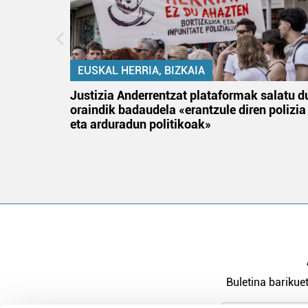
EUSKAL HERRIA, BIZKAIA
an
Justizia Anderrentzat plataformak salatu d
oraindik badaudela «erantzule diren polizia
eta arduradun politikoak»
Buletina barikuet