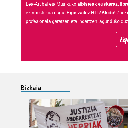
Lea-Artibai eta Mutrikuko
albisteak euskaraz, libre
ezinbestekoa dugu.
Egin zaitez HITZAkide!
Zure 
profesionala garatzen eta indartzen lagunduko duz
Eg
Bizkaia