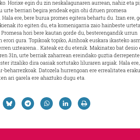
ko. Horixe egin du zin neskalagunaren aurrean, nahiz eta pi
itu urte berriari begira jendeak egin ohi dituen promesa
Hala ere, bere burua promes egitera behartu du. Izan ere, g
ikienak ito egiten du, eta komenigarria zaio hainbeste urtet
. Promesa hori bere kautan gorde du, besterengandik urrun
n erori gura. Topikoak topiko, Ainhoak euskara ikasteko as
terren uztearena… Kateak ez du etenik. Makinatxo bat desio 
en 31n, urte berriak zaharrean ereindako guztia derrepente
er itzaliko dira oasiak sortutako liluraren argiak. Hala ere,
r-beharrezkoak. Datozela hurrengoan ere errealitatea erak
iten ari garela ere ahaztuko dugu eta.