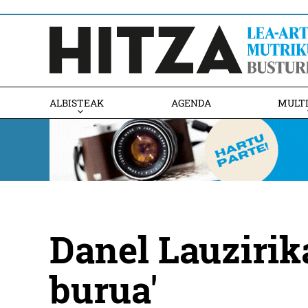
ALBISTEAK
AGENDA
MULT
Danel Lauzirik
burua'