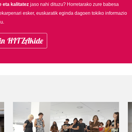
 eta kalitatez
jaso nahi dituzu?
Horretarako zure babesa
ekarpenari esker, euskaratik eginda dagoen tokiko informazio
u.
in HITZAkide