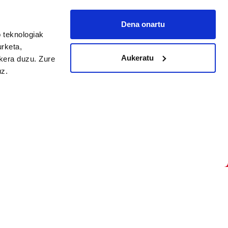
Dena onartu
 teknologiak
arpidetu
urketa,
Aukeratu
ukera duzu. Zure
uz.
Argitalpen politika
Aniztasun politika
Pribatutasun politika
Cookieak
arako zure ekarpena
 cookieak
iltzeko eta
deen zerrenda,