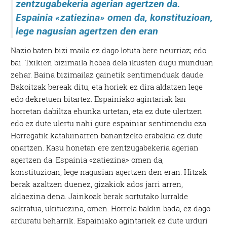
zentzugabekeria agerian agertzen da.
Espainia «zatiezina» omen da, konstituzioan,
lege nagusian agertzen den eran
Nazio baten bizi maila ez dago lotuta bere neurriaz; edo
bai. Txikien bizimaila hobea dela ikusten dugu munduan
zehar. Baina bizimailaz gainetik sentimenduak daude.
Bakoitzak bereak ditu, eta horiek ez dira aldatzen lege
edo dekretuen bitartez. Espainiako agintariak lan
horretan dabiltza ehunka urtetan, eta ez dute ulertzen
edo ez dute ulertu nahi gure espainiar sentimendu eza.
Horregatik kataluinarren banantzeko erabakia ez dute
onartzen. Kasu honetan ere zentzugabekeria agerian
agertzen da. Espainia «zatiezina» omen da,
konstituzioan, lege nagusian agertzen den eran. Hitzak
berak azaltzen duenez, gizakiok ados jarri arren,
aldaezina dena. Jainkoak berak sortutako lurralde
sakratua, ukituezina, omen. Horrela baldin bada, ez dago
arduratu beharrik. Espainiako agintariek ez dute urduri