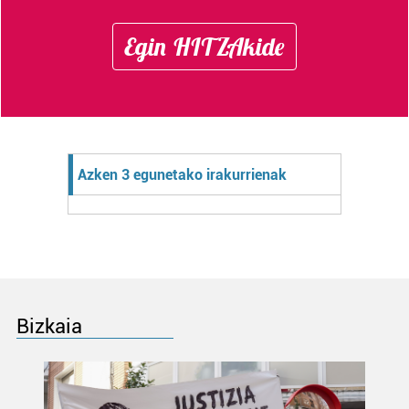
Lortu zure datu pertsonalak prozesatzeko moduari
Egin HITZAkide
buruzko informazio gehiago eta ezarri zure lehentasunak
datuen atalean. Edozein unetan alda edo ken dezakezu
zure baimena Cookieen adierazpenean.
Webgune honek cookie propioak eta hirugarrenen cookie-
fitxategiak erabiltzen ditu. Zure esperientzia eta
zerbitzuak hobetzeko asmoz, cookie teknologiaz
Azken 3 egunetako irakurrienak
baliatzen gara. Ohar hau onartuz gero, teknologia hori
erabiltzeko baimen esplizitua ematen diguzu.
Gehiago
irakurri
Bizkaia