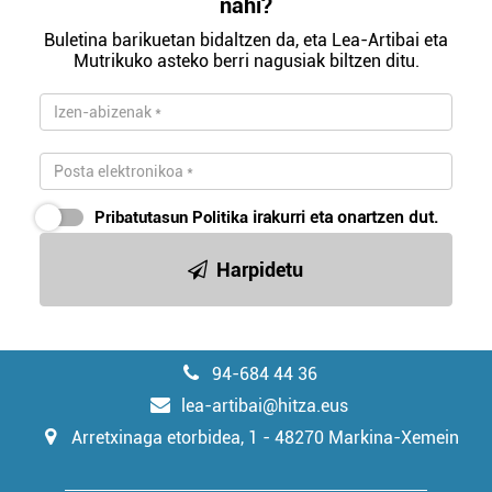
nahi?
Buletina barikuetan bidaltzen da, eta Lea-Artibai eta
Mutrikuko asteko berri nagusiak biltzen ditu.
Pribatutasun Politika
irakurri eta onartzen dut.
Harpidetu
94-684 44 36
lea-artibai@hitza.eus
Arretxinaga etorbidea, 1 - 48270 Markina-Xemein