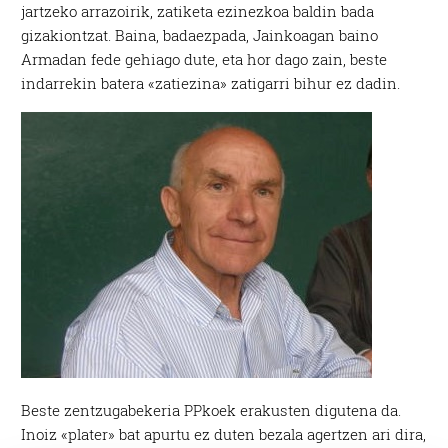
jartzeko arrazoirik, zatiketa ezinezkoa baldin bada
gizakiontzat. Baina, badaezpada, Jainkoagan baino
Armadan fede gehiago dute, eta hor dago zain, beste
indarrekin batera «zatiezina» zatigarri bihur ez dadin.
Beste zentzugabekeria PPkoek erakusten digutena da.
Inoiz «plater» bat apurtu ez duten bezala agertzen ari dira,