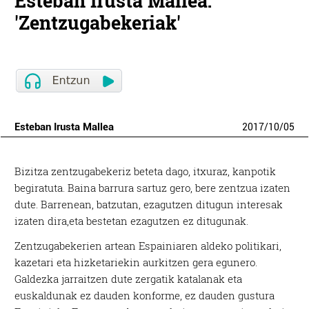
Esteban Irusta Mallea:
'Zentzugabekeriak'
Esteban Irusta Mallea
2017
/
10
/
05
Bizitza zentzugabekeriz beteta dago, itxuraz, kanpotik
begiratuta. Baina barrura sartuz gero, bere zentzua izaten
dute. Barrenean, batzutan, ezagutzen ditugun interesak
izaten dira,eta bestetan ezagutzen ez ditugunak.
Zentzugabekerien artean Espainiaren aldeko politikari,
kazetari eta hizketariekin aurkitzen gera egunero.
Galdezka jarraitzen dute zergatik katalanak eta
euskaldunak ez dauden konforme, ez dauden gustura