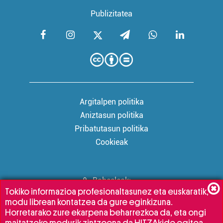
Publizitatea
Argitalpen politika
Aniztasun politika
Pribatutasun politika
Cookieak
Babesleak:
Tokiko informazioa profesionaltasunez eta euskaratik,
modu librean kontatzea da gure eginkizuna.
Horretarako zure ekarpena beharrezkoa da, eta ongi
maitatzeko modurik zintzoena da HITZAkide egitea.