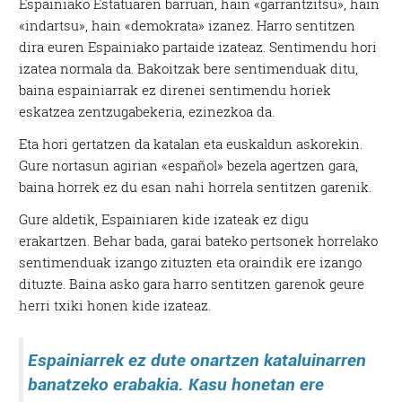
Espainiako Estatuaren barruan, hain «garrantzitsu», hain
«indartsu», hain «demokrata» izanez. Harro sentitzen
dira euren Espainiako partaide izateaz. Sentimendu hori
izatea normala da. Bakoitzak bere sentimenduak ditu,
baina espainiarrak ez direnei sentimendu horiek
eskatzea zentzugabekeria, ezinezkoa da.
Eta hori gertatzen da katalan eta euskaldun askorekin.
Gure nortasun agirian «español» bezela agertzen gara,
baina horrek ez du esan nahi horrela sentitzen garenik.
Gure aldetik, Espainiaren kide izateak ez digu
erakartzen. Behar bada, garai bateko pertsonek horrelako
sentimenduak izango zituzten eta oraindik ere izango
dituzte. Baina asko gara harro sentitzen garenok geure
herri txiki honen kide izateaz.
Espainiarrek ez dute onartzen kataluinarren
banatzeko erabakia. Kasu honetan ere