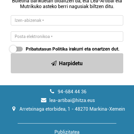
Buletina barikuetan bidaltzen da, eta Lea-Artibai eta
Mutrikuko asteko berri nagusiak biltzen ditu.
Pribatutasun Politika
irakurri eta onartzen dut.
Harpidetu
94-684 44 36
lea-artibai@hitza.eus
Arretxinaga etorbidea, 1 - 48270 Markina-Xemein
Publizitatea