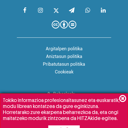
Argitalpen politika
Aniztasun politika
Pribatutasun politika
Cookieak
Babesleak:
Tokiko informazioa profesionaltasunez eta euskaratik,
modu librean kontatzea da gure eginkizuna.
Horretarako zure ekarpena beharrezkoa da, eta ongi
maitatzeko modurik zintzoena da HITZAkide egitea.