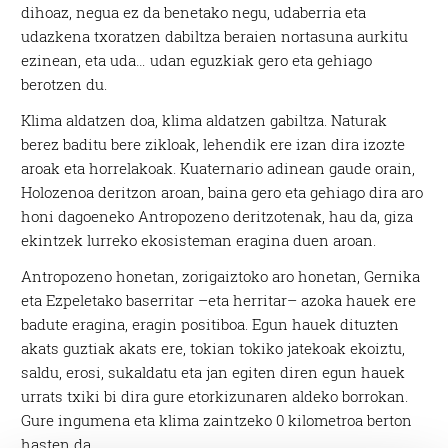
dihoaz, negua ez da benetako negu, udaberria eta
udazkena txoratzen dabiltza beraien nortasuna aurkitu
ezinean, eta uda… udan eguzkiak gero eta gehiago
berotzen du.
Klima aldatzen doa, klima aldatzen gabiltza. Naturak
berez baditu bere zikloak, lehendik ere izan dira izozte
aroak eta horrelakoak. Kuaternario adinean gaude orain,
Holozenoa deritzon aroan, baina gero eta gehiago dira aro
honi dagoeneko Antropozeno deritzotenak, hau da, giza
ekintzek lurreko ekosisteman eragina duen aroan.
Antropozeno honetan, zorigaiztoko aro honetan, Gernika
eta Ezpeletako baserritar –eta herritar– azoka hauek ere
badute eragina, eragin positiboa. Egun hauek dituzten
akats guztiak akats ere, tokian tokiko jatekoak ekoiztu,
saldu, erosi, sukaldatu eta jan egiten diren egun hauek
urrats txiki bi dira gure etorkizunaren aldeko borrokan.
Gure ingumena eta klima zaintzeko 0 kilometroa berton
hasten da.