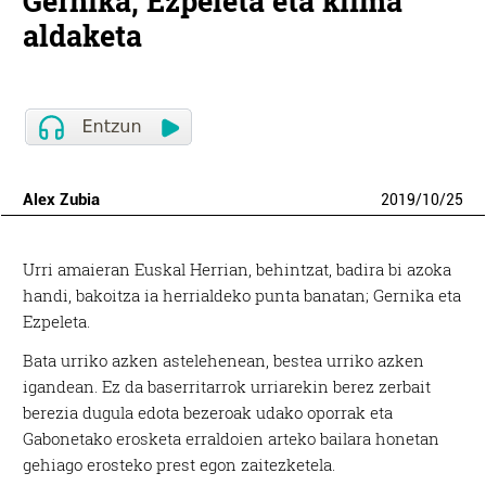
Gernika, Ezpeleta eta klima
aldaketa
Alex Zubia
2019
/
10
/
25
Urri amaieran Euskal Herrian, behintzat, badira bi azoka
handi, bakoitza ia herrialdeko punta banatan; Gernika eta
Ezpeleta.
Bata urriko azken astelehenean, bestea urriko azken
igandean. Ez da baserritarrok urriarekin berez zerbait
berezia dugula edota bezeroak udako oporrak eta
Gabonetako erosketa erraldoien arteko bailara honetan
gehiago erosteko prest egon zaitezketela.