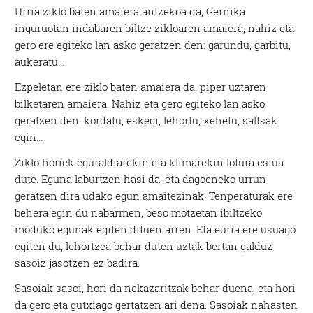
Urria ziklo baten amaiera antzekoa da, Gernika
inguruotan indabaren biltze zikloaren amaiera, nahiz eta
gero ere egiteko lan asko geratzen den: garundu, garbitu,
aukeratu…
Ezpeletan ere ziklo baten amaiera da, piper uztaren
bilketaren amaiera. Nahiz eta gero egiteko lan asko
geratzen den: kordatu, eskegi, lehortu, xehetu, saltsak
egin…
Ziklo horiek eguraldiarekin eta klimarekin lotura estua
dute. Eguna laburtzen hasi da, eta dagoeneko urrun
geratzen dira udako egun amaitezinak. Tenperaturak ere
behera egin du nabarmen, beso motzetan ibiltzeko
moduko egunak egiten dituen arren. Eta euria ere usuago
egiten du, lehortzea behar duten uztak bertan galduz
sasoiz jasotzen ez badira.
Sasoiak sasoi, hori da nekazaritzak behar duena, eta hori
da gero eta gutxiago gertatzen ari dena. Sasoiak nahasten